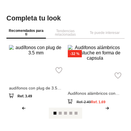
Completa tu look
Recomendados para
Tendencias
Te puede interesar
ti
relacionadas
-
32 %
M
Miniso
Au
Miniso
m
audífonos con plug de 3.5
mm
Audifonos alámbricos con
Ref.
3.49
estuche en forma de capsula
Ref.
2.49
Ref.
1.69
Ver reseña