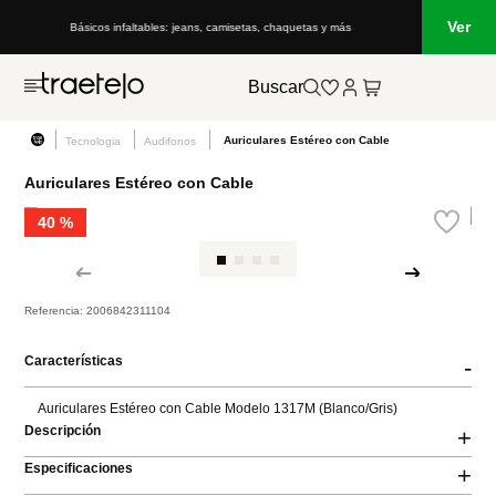
Ver
Básicos infaltables: jeans, camisetas, chaquetas y más
Buscar
Auriculares Estéreo con Cable
Tecnologia
Audifonos
Auriculares Estéreo con Cable
40 %
Referencia
:
2006842311104
Características
-
Auriculares Estéreo con Cable Modelo 1317M (Blanco/Gris)
Descripción
+
Especificaciones
+