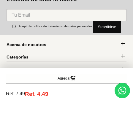
Acepto la política de tratamiento de datos personales
Suscribirse
Acerca de nosotros
Categorías
Marcas
Agregar
Traetelo, el marketplace de moda en Venezuela para quienes buscan
estilo, calidad y las mejores marcas en un solo lugar.
Ref.
4.49
Ref.
7.49
Medios de pago