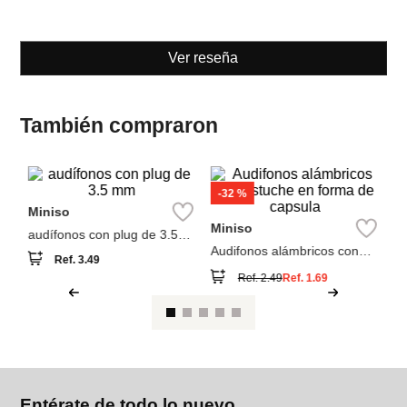
También compraron
-
32 %
M
Miniso
Au
Miniso
m
audífonos con plug de 3.5
mm
Audifonos alámbricos con
Ref.
3.49
estuche en forma de capsula
Ref.
2.49
Ref.
1.69
Entérate de todo lo nuevo