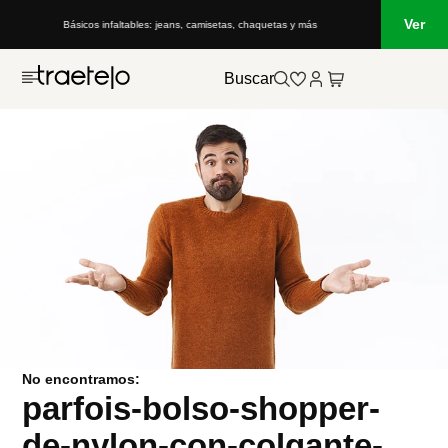
Ver
Básicos infaltables: jeans, camisetas, chaquetas y más
Buscar
No encontramos:
parfois-bolso-shopper-
de-nylon-con-colgante-