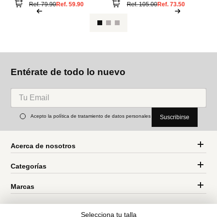
A
sa
s
Parfois
Aldo
Sandalias planas de piel
sandalias planas aldo
estilo thong
sunbeam
Ref.
79.90
Ref.
59.90
Ref.
105.00
Ref.
73.50
Entérate de todo lo nuevo
Selecciona tu talla