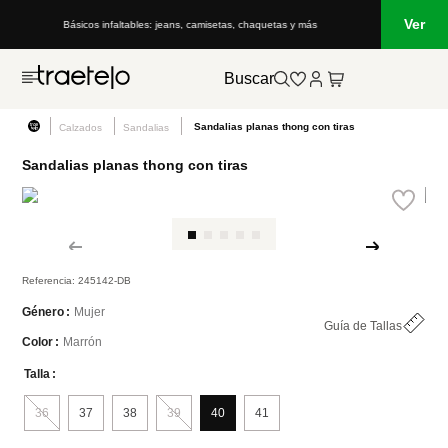
Ver
, camisetas, chaquetas y más
Lo que está de moda en Venezuela: marcas, e
Buscar
Sandalias planas thong con tiras
Calzados
Sandalias
Sandalias planas thong con tiras
Referencia
:
245142-DB
Mujer
Género
Guía de Tallas
Marrón
Color
Talla
36
37
38
39
40
41