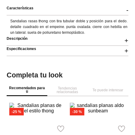
Características
-
Sandalias rasas thong con tira tubular doble y posición para el dedo. 
detalle cuadrado en el empeine. punta ovalada. cierre con hebilla en 
un lateral. suela de poliuretano termoplástico.
Descripción
+
Especificaciones
+
Completa tu look
Recomendados para
Tendencias
Te puede interesar
ti
relacionadas
A
sa
s