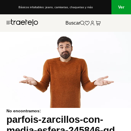
Ver
Básicos infaltables: jeans, camisetas, chaquetas y más
Buscar
No encontramos:
parfois-zarcillos-con-
media-esfera-245846-gd