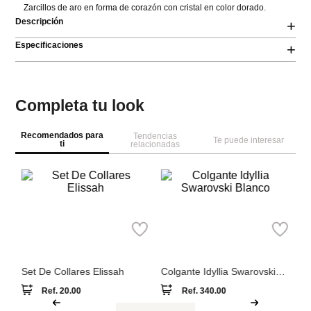
Zarcillos de aro en forma de corazón con cristal en color dorado.
Descripción
+
Especificaciones
+
Completa tu look
Recomendados para
Tendencias
Te puede interesar
ti
relacionadas
S
Aldo
Swarovski
Co
Sw
Set De Collares Elissah
Colgante Idyllia Swarovski
Blanco
Ref.
20.00
Ref.
340.00