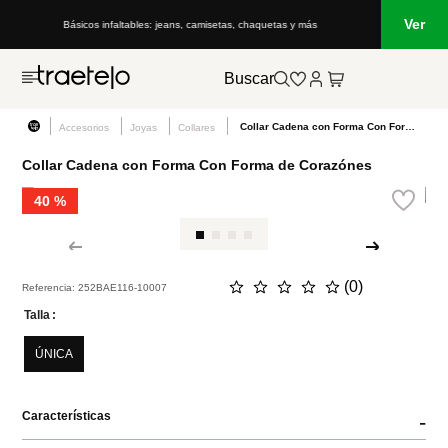
Ver
Básicos infaltables: jeans, camisetas, chaquetas y más
Buscar
Collar Cadena con Forma Con Forma de Corazónes
Accesorios
Joyas
Collares
Collar Cadena con Forma Con Forma de Corazónes
40 %
☆
☆
☆
☆
☆
(
0
)
Referencia
:
252BAE116-10007
Talla
ÚNICA
Características
-