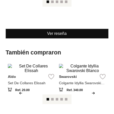
Ver reseña
También compraron
S
Aldo
Swarovski
Co
Sw
Set De Collares Elissah
Colgante Idyllia Swarovski
Blanco
Ref.
20.00
Ref.
340.00
Entérate de todo lo nuevo