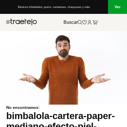
Ver
Básicos infaltables: jeans, camisetas, chaquetas y más
Buscar
No encontramos:
bimbalola-cartera-paper-
mediano-efecto-piel-