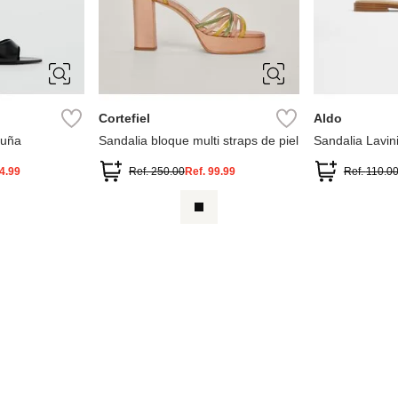
39
36
37
38
39
10
6
40
41
7.5
8
Cortefiel
Aldo
cuña
Sandalia bloque multi straps de piel
Sandalia Lavin
4.99
Ref.
250.00
Ref.
99.99
Ref.
110.0