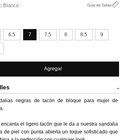
Blanco
Guía de Tallas
6.5
7
7.5
8
8.5
9
Agregar
lles
-
dalias negras de tacón de bloque para mujer de 
.

encanta el ligero tacón que le da a nuestra sandalia 
a de piel con punta abierta un toque sofisticado que 
ina a la perfección con cualquier look.
