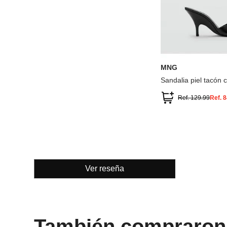
36
37
38
40
41
MNG
Sandalia piel tacón 
Ref.
129.99
Ref.
8
Ver reseña
También compraron