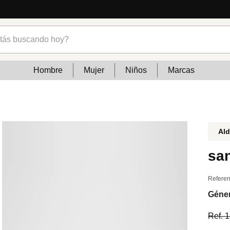
s buscando hoy?
Hombre
Mujer
Niños
Marcas
Al
san
Referen
Géne
Ref.
1