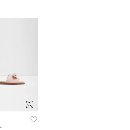
6.5
7
8.5
9
ia