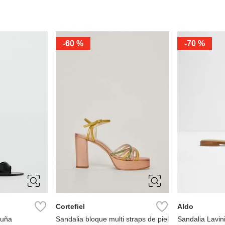
-
60 %
-
70 %
39
36
37
38
39
10
6
40
41
7.5
8
Cortefiel
Aldo
cuña
Sandalia bloque multi straps de piel
Sandalia Lavin