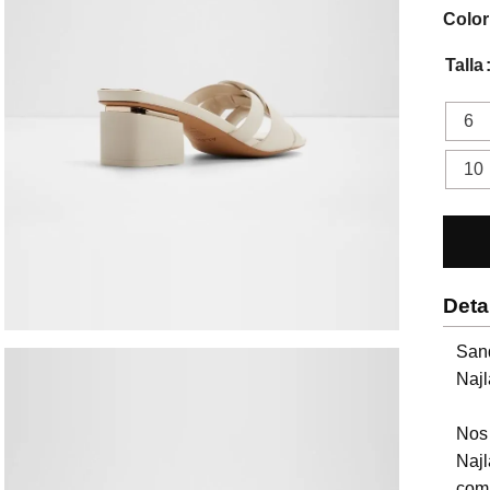
Color
Talla
6
10
Deta
San
Najla
Nos 
Najl
comb