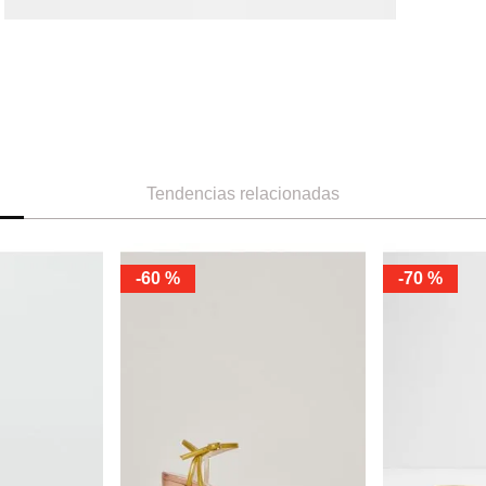
Tendencias relacionadas
-
60 %
-
70 %