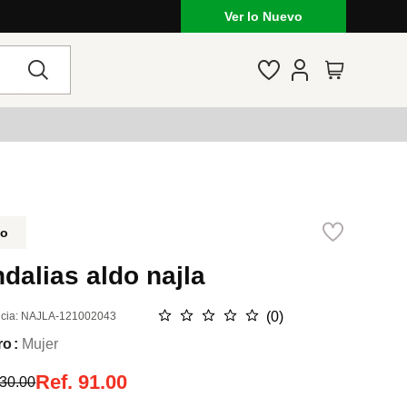
Ver lo Nuevo
do
dalias aldo najla
☆
☆
☆
☆
☆
(
0
)
cia
:
NAJLA-121002043
ro
Mujer
Ref.
91.00
30.00