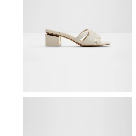
8
.
mng
9
.
bandolera
10
.
bimba lola