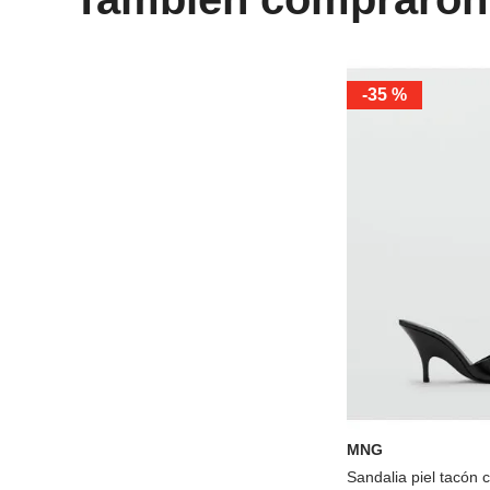
-
35 %
36
37
38
40
41
MNG
Sandalia piel tacón 