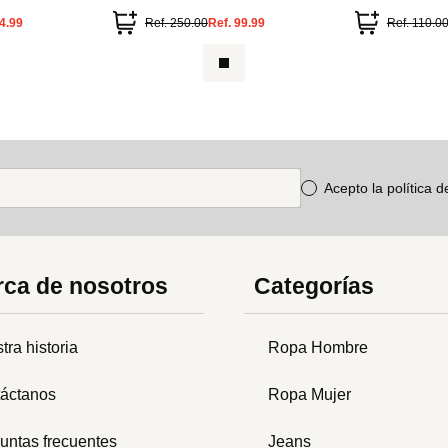
4.99
Ref.
250.00
Ref.
99.99
Ref.
110.0
Acepto la política 
ca de nosotros
Categorías
tra historia
Ropa Hombre
áctanos
Ropa Mujer
untas frecuentes
Jeans