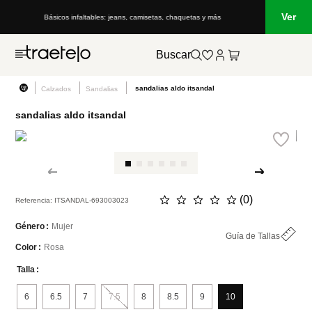
Ver
Básicos infaltables: jeans, camisetas, chaquetas y más
Buscar
sandalias aldo itsandal
Calzados
Sandalias
sandalias aldo itsandal
☆
☆
☆
☆
☆
(
0
)
Referencia
:
ITSANDAL-693003023
Mujer
Género
Guía de Tallas
Rosa
Color
Talla
6
6.5
7
7.5
8
8.5
9
10