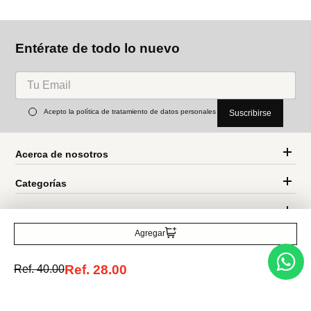
MNG
MNG
Billetera lunares
Tarjetero textura
Ref.
24.99
Ref.
18.99
Ref.
9.99
Entérate de todo lo nuevo
Agregar
Acepto la política de tratamiento de datos personales
Suscribirse
Ref.
28.00
Ref.
40.00
Acerca de nosotros