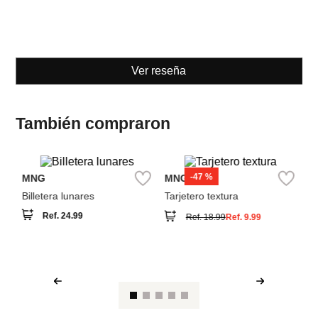
Billetera lunares
Tarjetero textura
Ref.
24.99
Ref.
18.99
Ref.
9.99
Ver reseña
También compraron
M
bi