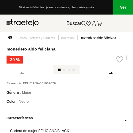
Ver
Básicos infaltables: jeans, camisetas, chaquetas y más
Buscar
monedero aldo feliciana
Bolsos Billeteras y Carteras
Billeteras
monedero aldo feliciana
30 %
Referencia
:
FELICIANA-001002029
Mujer
Género
Negro
Color
Características
-
Cartera de mujer FELICIANA BLACK