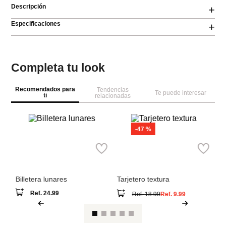
Descripción
+
Especificaciones
+
Completa tu look
Recomendados para
Tendencias
Te puede interesar
ti
relacionadas
M
bi
MNG
MNG