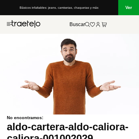
Ver
Básicos infaltables: jeans, camisetas, chaquetas y más
Buscar
No encontramos:
aldo-cartera-aldo-caliora-
caliora-001002029