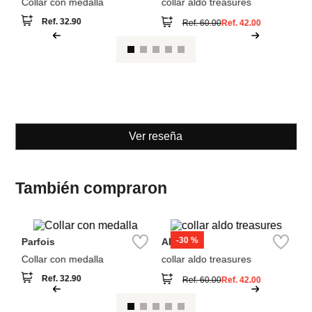
Collar con medalla
collar aldo treasures
Co
Pe
Ref.
32.90
Ref.
60.00
Ref.
42.00
Ver reseña
También compraron
-
30 %
Parfois
Aldo
B
Collar con medalla
collar aldo treasures
Co
Pe
Ref.
32.90
Ref.
60.00
Ref.
42.00