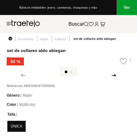
Ver
Básicos infaltables: jeans, camisetas, chaquetas y más
Buscar
set de collares aldo abiegan
Accesorios
Joyas
Collares
set de collares aldo abiegan
50 %
Referencia
:
ABIEGAN-972000000
Mujer
Género
Multicolor
Color
Talla
ÚNICA