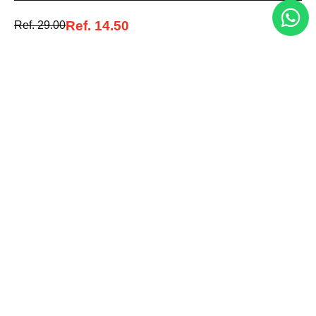
estilo, calidad y las mejores marcas en un solo lugar.
Ref.
14.50
Ref.
29.00
Medios de pago
© 2025 FUTURA ONLINE 24, C.A Todos los derechos reservados.
Tienda Virtual desarrollada por
Tecnología