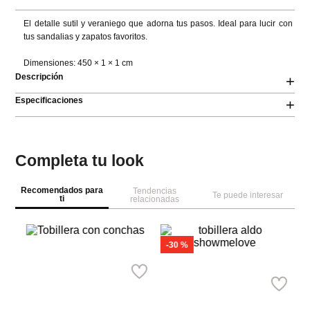
El detalle sutil y veraniego que adorna tus pasos. Ideal para lucir con 
tus sandalias y zapatos favoritos.

Dimensiones: 450 × 1 × 1 cm
Descripción
+
Especificaciones
+
Completa tu look
Recomendados para
Tendencias
Te puede interesar
ti
relacionadas
Pa
Pa
y 