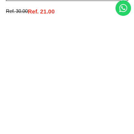
Acepto la política de tratamiento de datos personales
Suscribirse
Ref.
21.00
Ref.
30.00
Acerca de nosotros
Categorías
Marcas
Traetelo, el marketplace de moda en Venezuela para quienes buscan
estilo, calidad y las mejores marcas en un solo lugar.
Medios de pago