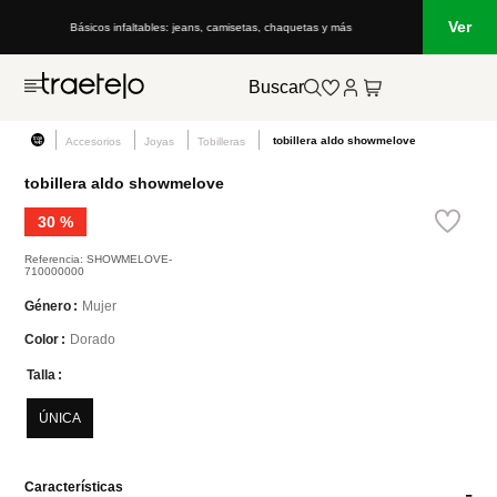
Ver
Básicos infaltables: jeans, camisetas, chaquetas y más
Buscar
tobillera aldo showmelove
Accesorios
Joyas
Tobilleras
tobillera aldo showmelove
30 %
Referencia
:
SHOWMELOVE-
710000000
Mujer
Género
Dorado
Color
Talla
ÚNICA
Características
-