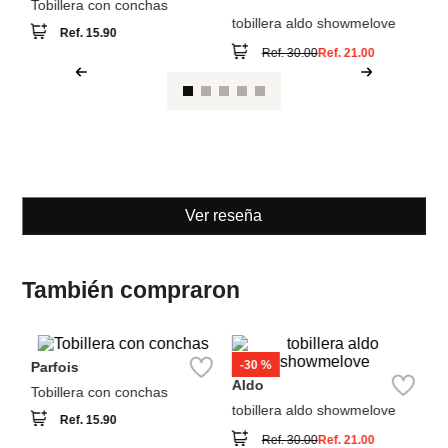
Parfois
Aldo
Tobillera con conchas
tobillera aldo showmelove
Ref.
15.90
Ref.
30.00
Ref.
21.00
Ver reseña
También compraron