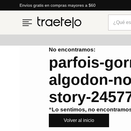
Envíos gratis en compras mayores a $60
¿Qué está
No encontramos:
Términos más buscados
parfois-gor
1
.
timberland
algodon-no
2
.
parfois
3
.
carteras
story-2457
4
.
aldo
5
.
carteras parfois
“Lo sentimos, no encontramos
6
.
mng
Volver al inicio
7
.
springfield