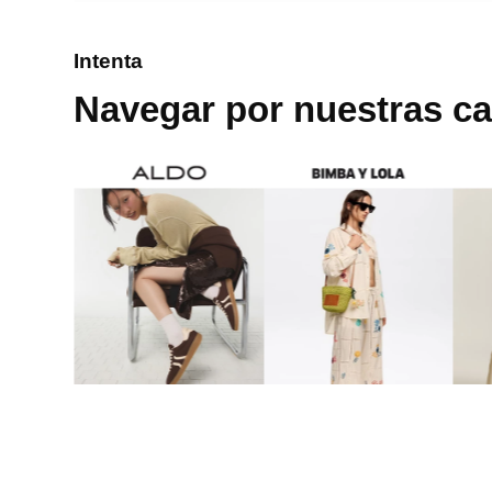
8
.
cartera
Intenta
9
.
bolso
Navegar por nuestras ca
10
.
miniso