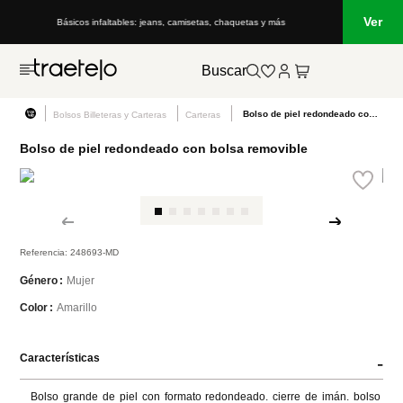
Ver
Básicos infaltables: jeans, camisetas, chaquetas y más
Buscar
Bolso de piel redondeado con bolsa removible
Bolsos Billeteras y Carteras
Carteras
Bolso de piel redondeado con bolsa removible
Referencia
:
248693-MD
Mujer
Género
Amarillo
Color
Características
-
Bolso grande de piel con formato redondeado. cierre de imán. bolso 