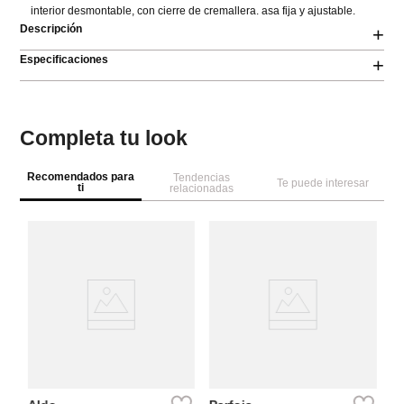
interior desmontable, con cierre de cremallera. asa fija y ajustable.
Descripción
+
Especificaciones
+
Completa tu look
Recomendados para
Tendencias
Te puede interesar
ti
relacionadas
Pa
e
Bo
so