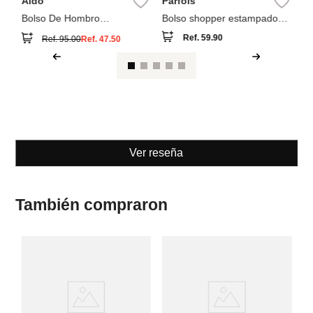
Aldo
Parfois
Bolso De Hombro
Bolso shopper estampado
Beramandra
con bolsa removible
Ref.
59.90
Ref.
95.00
Ref.
47.50
Ver reseña
También compraron
Pa
e
Bo
so