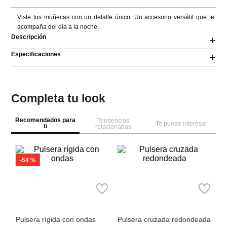
Viste tus muñecas con un detalle único. Un accesorio versátil que te 
acompaña del día a la noche.
Descripción
+
Especificaciones
+
Completa tu look
Recomendados para
Tendencias
Te puede interesar
ti
relacionadas
Pa
Pu
ch