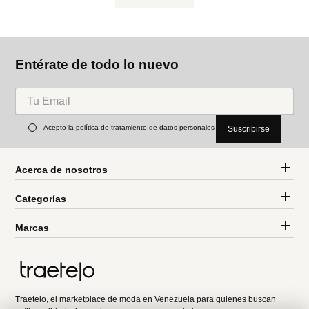
ch
Parfois
Parfois
Pulsera rígida con ondas
Pulsera cruzada redondeada
Ref.
27.90
Ref.
27.90
Ref.
12.90
Entérate de todo lo nuevo
Acepto la política de tratamiento de datos personales
Suscribirse