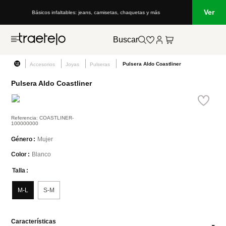
Ver
Básicos infaltables: jeans, camisetas, chaquetas y más
Buscar
Pulsera Aldo Coastliner
Accesorios
Joyas
Pulseras
Pulsera Aldo Coastliner
Referencia
:
COASTLINER-
100000000
Mujer
Género
Blanco
Color
Talla
M-L
S-M
Características
-