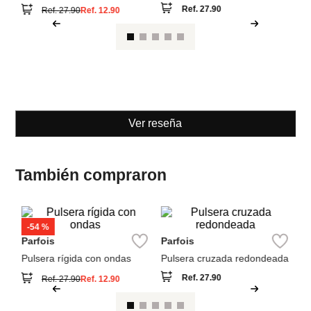
Parfois
Parfois
Pulsera rígida con ondas
Pulsera cruzada redondeada
Ref.
27.90
Ref.
27.90
Ref.
12.90
Ver reseña
También compraron
Pa
Pu