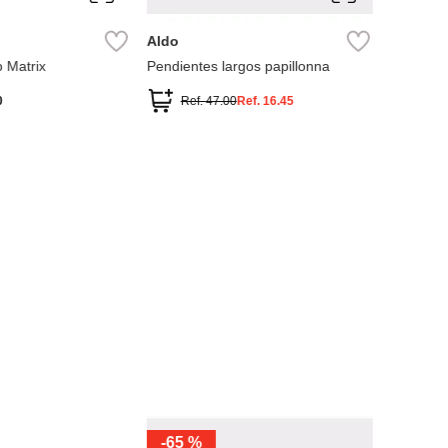
Aldo
Parfois
p Matrix
Pendientes largos papillonna
Zarcillos 
0
Ref.
47.00
Ref.
16.45
Ref
-
65 %