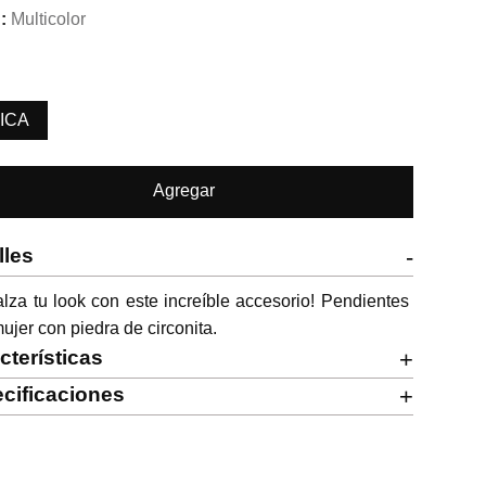
Multicolor
ICA
Agregar
lles
-
lza tu look con este increíble accesorio! Pendientes 
ujer con piedra de circonita.
cterísticas
+
cificaciones
+