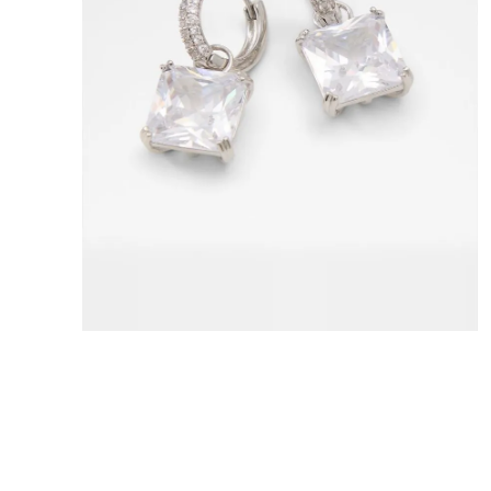
8
.
mng
9
.
bolso
10
.
bimba lola