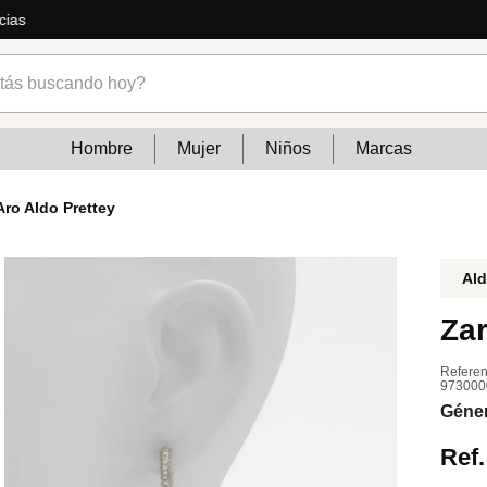
ás
s buscando hoy?
Hombre
Mujer
Niños
Marcas
Aro Aldo Prettey
Al
Zar
Referen
973000
Géne
Ref