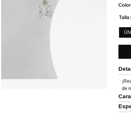
Color
Talla
ÚN
Deta
¡Rea
de m
Cara
Espe