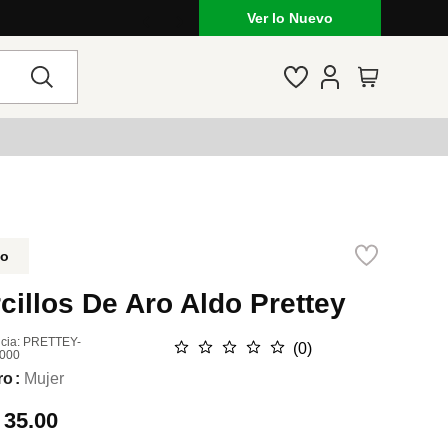
Ver lo Nuevo
do
cillos De Aro Aldo Prettey
cia
:
PRETTEY-
☆
☆
☆
☆
☆
(
0
)
000
ro
Mujer
.
35.00