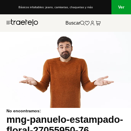
Ver
Básicos infaltables: jeans, camisetas, chaquetas y más
Buscar
No encontramos:
mng-panuelo-estampado-
floral-27055950-76