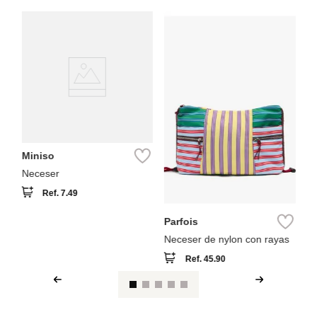
M
Ne
me
Miniso
Neceser
Ref.
7.49
Parfois
Neceser de nylon con rayas
Ref.
45.90