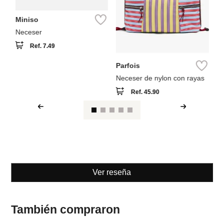
Miniso
Neceser
Ref.
7.49
Parfois
Neceser de nylon con rayas
Ref.
45.90
Ver reseña
También compraron