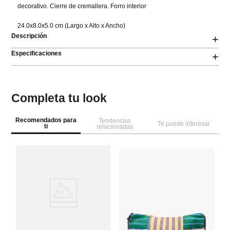
decorativo. Cierre de cremallera. Forro interior

24.0x8.0x5.0 cm (Largo x Alto x Ancho)
Descripción
+
Especificaciones
+
Completa tu look
Recomendados para
Tendencias
Te puede interesar
ti
relacionadas
M
Ne
me