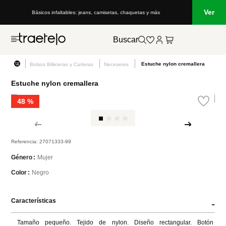
Ver
Básicos infaltables: jeans, camisetas, chaquetas y más
Buscar
Estuche nylon cremallera
Bolsos Billeteras y Carteras
Neceseres
Estuche nylon cremallera
48 %
Referencia
:
27071333-99
Mujer
Género
Negro
Color
Características
-
Tamaño pequeño. Tejido de nylon. Diseño rectangular. Botón 