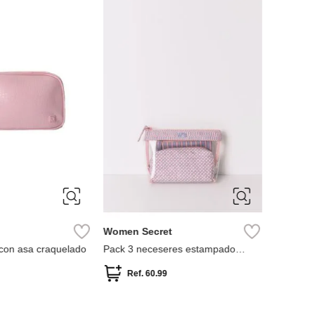
-
60 %
Women Secret
MNG
con asa craquelado
Pack 3 neceseres estampado
Neceser 
geométrico
Contrast
Ref.
60.99
Ref.