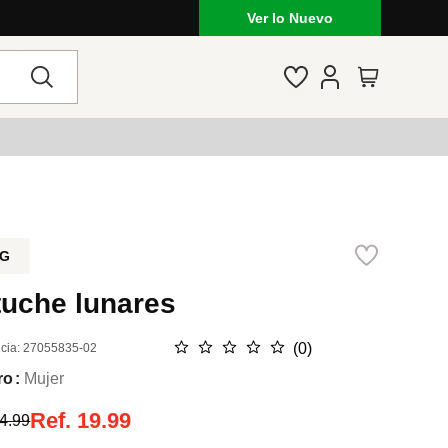
Ver lo Nuevo
G
tuche lunares
☆
☆
☆
☆
☆
(
0
)
cia
:
27055835-02
ro
Mujer
Ref.
19.99
4.99