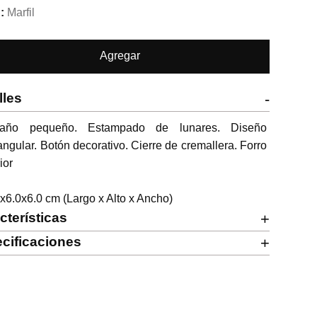
Marfil
Agregar
lles
-
año pequeño. Estampado de lunares. Diseño 
angular. Botón decorativo. Cierre de cremallera. Forro 
ior

x6.0x6.0 cm (Largo x Alto x Ancho)
cterísticas
+
cificaciones
+