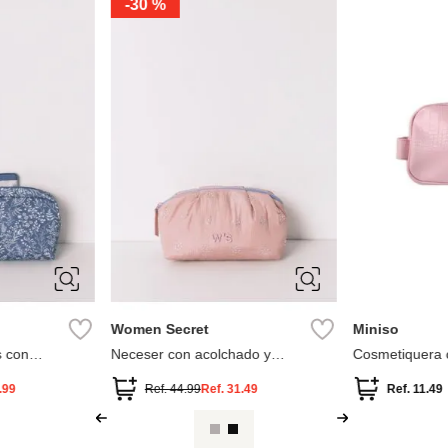
-
30 %
Women Secret
Miniso
s con
Neceser con acolchado y
Cosmetiquera 
 en y
lentejuelas
.99
Ref.
44.99
Ref.
31.49
Ref.
11.49