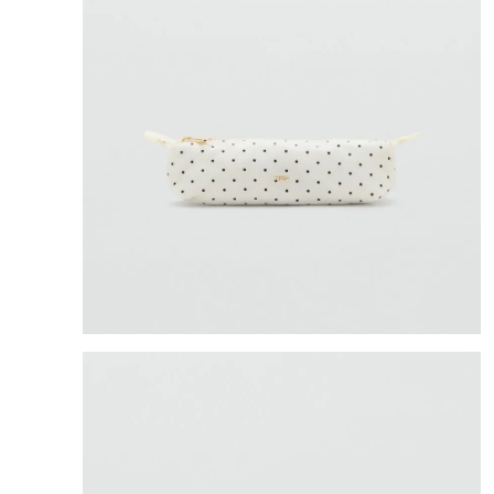
8
.
bolso
9
.
cartera
10
.
bimba lola