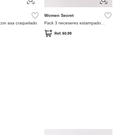
Women Secret
MNG
con asa craquelado
Pack 3 neceseres estampado
Neceser 
geométrico
Contrast
Ref.
60.99
Ref.