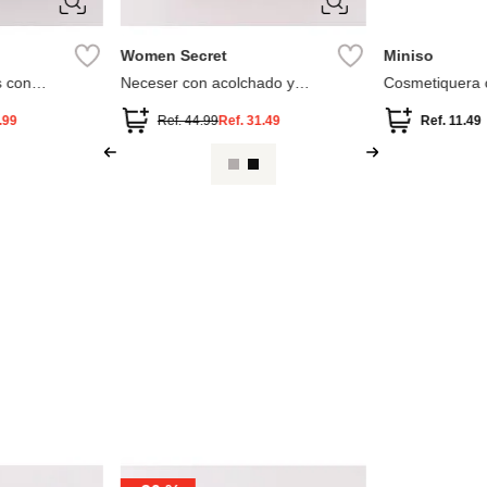
Women Secret
Miniso
s con
Neceser con acolchado y
Cosmetiquera 
 en y
lentejuelas
.99
Ref.
44.99
Ref.
31.49
Ref.
11.49