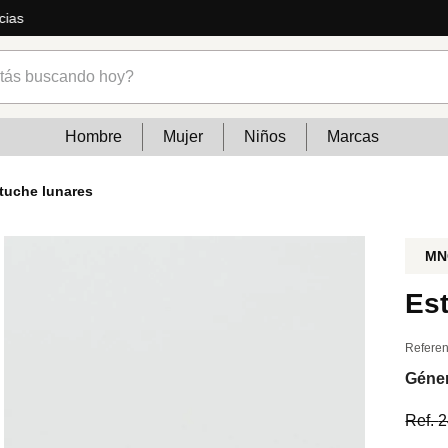
ás
s buscando hoy?
Hombre
Mujer
Niños
Marcas
tuche lunares
MN
Es
Referen
Géne
Ref.
2