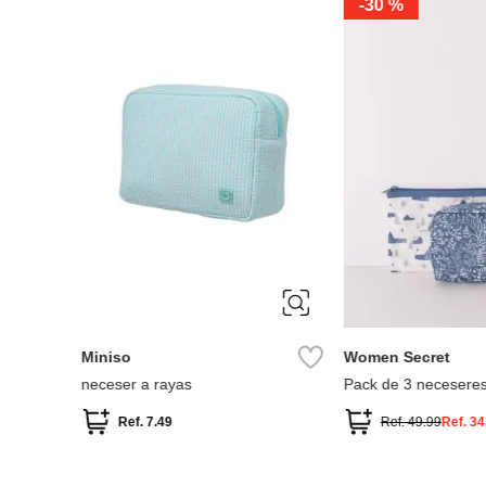
-
30 %
Miniso
Women Secret
neceser a rayas
Pack de 3 necesere
estampados surtidos
Ref.
7.49
Ref.
49.99
Ref.
34