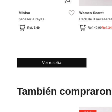
Miniso
Women Secret
neceser a rayas
Pack de 3 necesere
estampados surtidos
Ref.
7.49
Ref.
49.99
Ref.
34
Ver reseña
También compraron