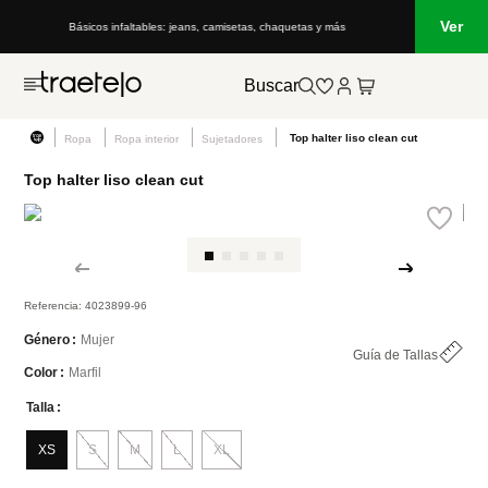
Ver
uetas y más
Lo que está de moda en Venezuela: marcas, estilo y tendenc
Buscar
Top halter liso clean cut
Ropa
Ropa interior
Sujetadores
Top halter liso clean cut
Referencia
:
4023899-96
Mujer
Género
Guía de Tallas
Marfil
Color
Talla
XS
S
M
L
XL