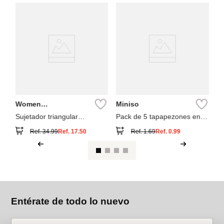
W
Se
To
li
Women
Miniso
Secret
Sujetador triangular
Pack de 5 tapapezones en
charming
redondos
Ref.
34.99
Ref.
17.50
Ref.
1.69
Ref.
0.99
Entérate de todo lo nuevo