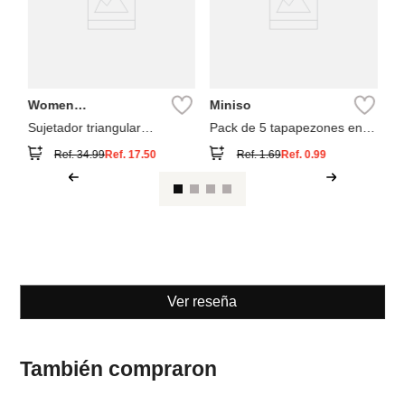
Women
Miniso
Secret
Sujetador triangular
Pack de 5 tapapezones en
charming
redondos
Ref.
34.99
Ref.
17.50
Ref.
1.69
Ref.
0.99
Ver reseña
También compraron