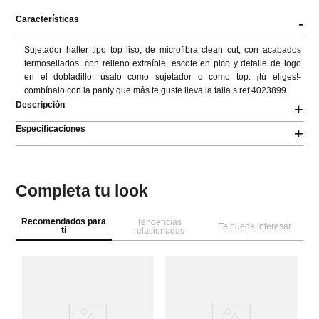
Características
-
Sujetador halter tipo top liso, de microfibra clean cut, con acabados 
termosellados. con relleno extraíble, escote en pico y detalle de logo 
en el dobladillo. úsalo como sujetador o como top. ¡tú eliges!- 
combínalo con la panty que más te guste.lleva la talla s.ref.4023899
Descripción
+
Especificaciones
+
Completa tu look
Recomendados para
Tendencias
Te puede interesar
ti
relacionadas
W
Se
To
li