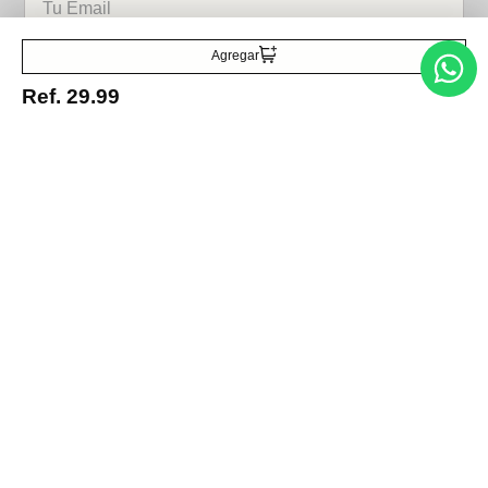
Acepto la política de tratamiento de datos personales
Suscribirse
Agregar
Ref.
29.99
Acerca de nosotros
Categorías
Marcas
Traetelo, el marketplace de moda en Venezuela para quienes buscan
estilo, calidad y las mejores marcas en un solo lugar.
Medios de pago