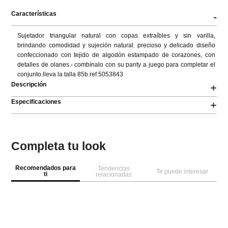
Características
-
Sujetador triangular natural con copas extraíbles y sin varilla, 
brindando comodidad y sujeción natural. precioso y delicado diseño 
confeccionado con tejido de algodón estampado de corazones, con 
detalles de olanes.- combínalo con su panty a juego para completar el 
conjunto.lleva la talla 85b.ref.5053843
Descripción
+
Especificaciones
+
Completa tu look
Recomendados para
Tendencias
Te puede interesar
ti
relacionadas