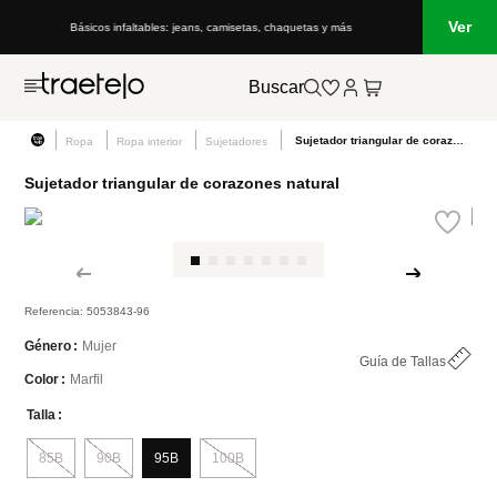
Ver
Básicos infaltables: jeans, camisetas, chaquetas y más
Buscar
Sujetador triangular de corazones natural
Ropa
Ropa interior
Sujetadores
Sujetador triangular de corazones natural
Referencia
:
5053843-96
Mujer
Género
Guía de Tallas
Marfil
Color
Talla
85B
90B
95B
100B