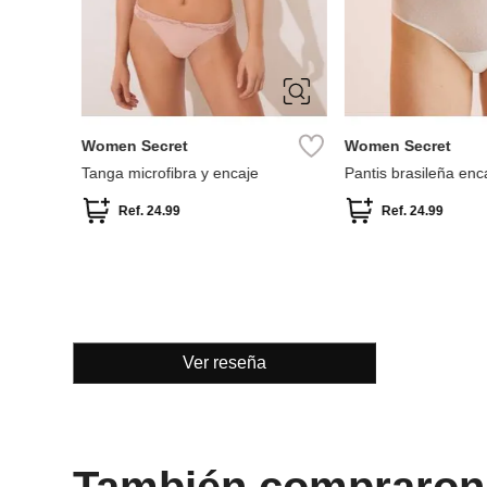
XS
S
M
XS
S
M
L
XL
Women Secret
Women Secret
Tanga microfibra y encaje
Pantis brasileña enca
Ref.
24.99
Ref.
24.99
Ver reseña
También compraron