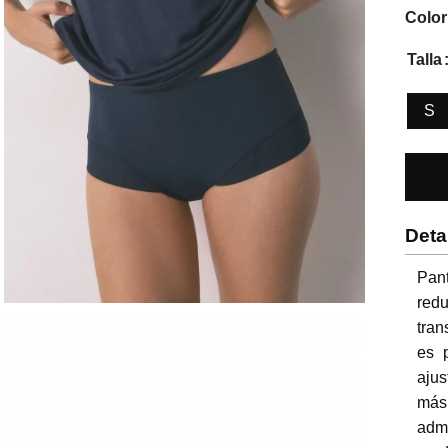
Color
Talla
S
Deta
Pan
red
tran
es 
ajus
más 
adm