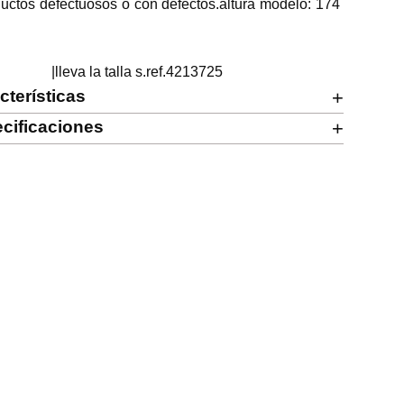
uctos defectuosos o con defectos.altura modelo: 174 
                      |lleva la talla s.ref.4213725
cterísticas
+
cificaciones
+