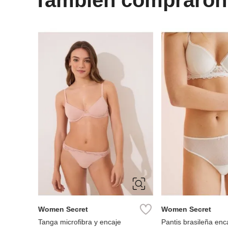
XS
S
M
XS
S
M
L
XL
Women Secret
Women Secret
Tanga microfibra y encaje
Pantis brasileña enca