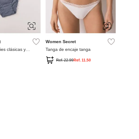
L
XL
XS
S
M
L
t
Women Secret
ies clásicas y
Tanga de encaje tanga
Ref.
22.99
Ref.
11.50