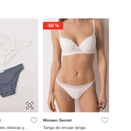
S
-
50 %
Women S
Pack 3 t
Ref
L
XL
XS
S
M
L
t
Women Secret
ies clásicas y
Tanga de encaje tanga