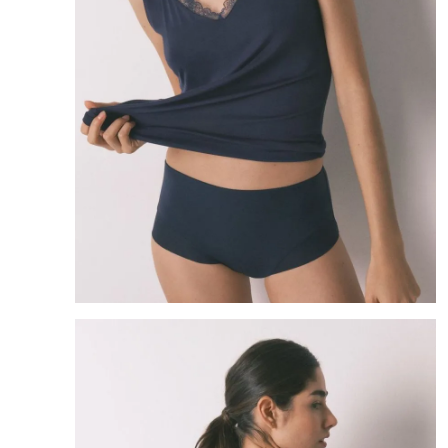
8
.
mng
9
.
bandolera
10
.
bimba lola