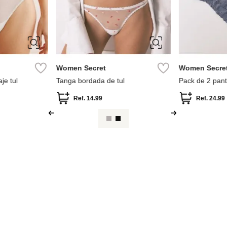
L
XS
S
M
L
S
M
Women Secret
Women Secre
je tul
Tanga bordada de tul
Pack de 2 pant
estampado
Ref.
14.99
Ref.
24.99