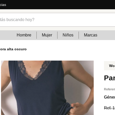
ás
s buscando hoy?
Hombre
Mujer
Niños
Marcas
ora alta oscuro
Wo
Pan
Referen
Géne
Ref.
1