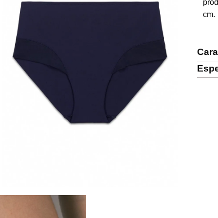
prod
cm.

Cara
Espe