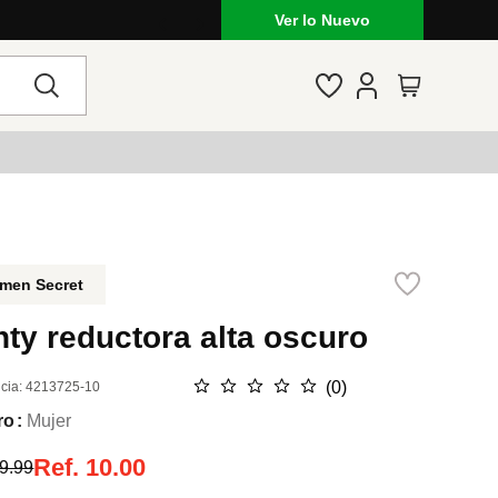
Ver lo Nuevo
men Secret
ty reductora alta oscuro
☆
☆
☆
☆
☆
(
0
)
cia
:
4213725-10
ro
Mujer
Ref.
10.00
9.99