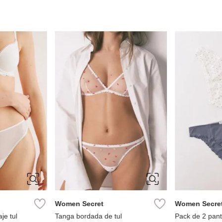
L
XS
S
M
L
S
M
Women Secret
Women Secre
je tul
Tanga bordada de tul
Pack de 2 pant