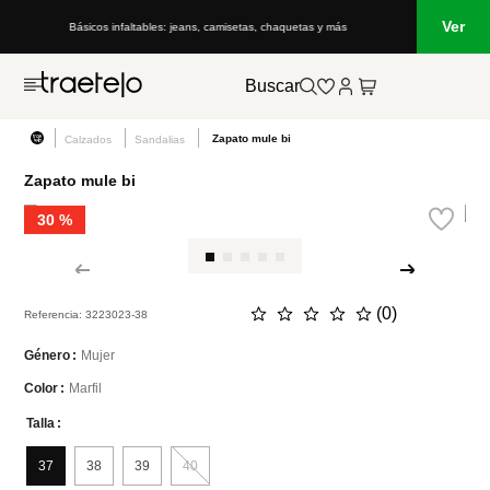
Ver
Básicos infaltables: jeans, camisetas, chaquetas y más
Buscar
Zapato mule bi
Calzados
Sandalias
Zapato mule bi
30 %
☆
☆
☆
☆
☆
(
0
)
Referencia
:
3223023-38
Mujer
Género
Marfil
Color
Talla
37
38
39
40