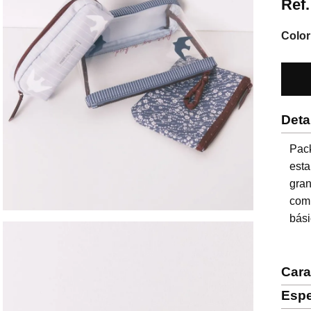
Ref
Color
Deta
Pac
esta
gran
comb
bási
Cara
Espe