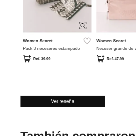
Miniso
neceser suave colección miniso go
Ref.
6.49
Ver reseña
También compraron