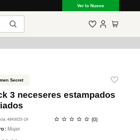
Ver lo Nuevo
men Secret
ck 3 neceseres estampados
riados
☆
☆
☆
☆
☆
(
0
)
cia
:
4843025-19
ro
Mujer