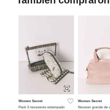
Miniso
neceser clásico
Ref.
3.49
Miniso
neceser suave colección miniso go