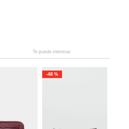
Te puede interesar
Women Secret
-
30 %
s
Neceser con acolchado y
lentejuelas
Ref.
44.99
Ref.
31.49