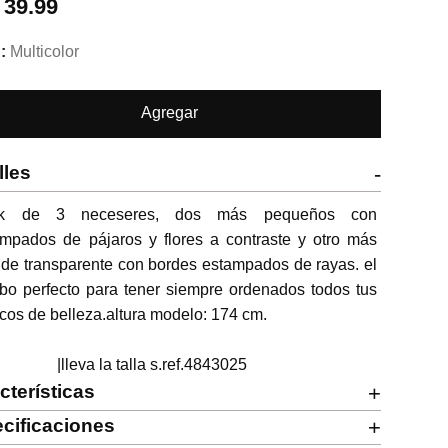
.
39.99
Multicolor
Agregar
lles
-
k de 3 neceseres, dos más pequeños con 
mpados de pájaros y flores a contraste y otro más 
de transparente con bordes estampados de rayas. el 
o perfecto para tener siempre ordenados todos tus 
cos de belleza.altura modelo: 174 cm.

                      |lleva la talla s.ref.4843025
cterísticas
+
cificaciones
+