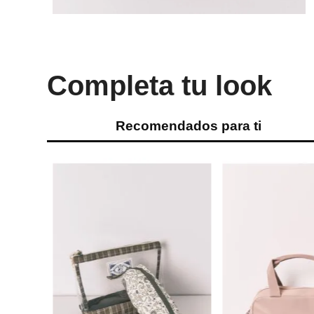
Completa tu look
Recomendados para ti
Miniso
neceser clásico
Ref.
3.49