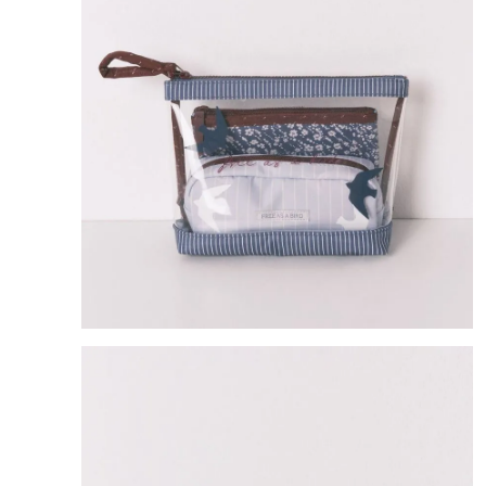
8
.
mng
9
.
bolso
10
.
bimba lola