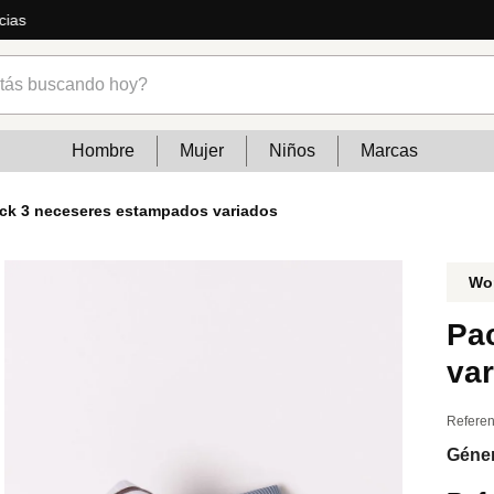
ás
s buscando hoy?
Hombre
Mujer
Niños
Marcas
ck 3 neceseres estampados variados
Wo
Pa
va
Referen
Géne