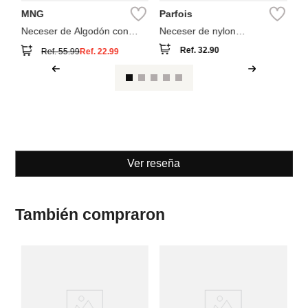
MNG
Parfois
Neceser de Algodón con
Neceser de nylon
Estampado Flores
estampado
Ref.
32.90
Ref.
55.99
Ref.
22.99
Ver reseña
También compraron
W
Se
Pa
es