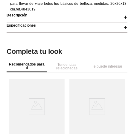
para llevar de viaje todos tus básicos de belleza. medidas: 20x26x13 
cm.ref.4843019
Descripción
+
Especificaciones
+
Completa tu look
Recomendados para
Tendencias
Te puede interesar
ti
relacionadas
W
Se
Pa
es