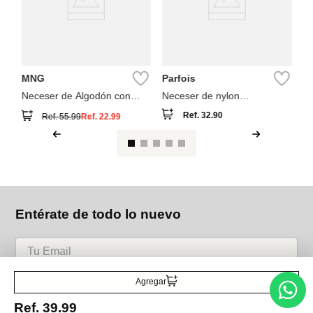
MNG
Parfois
Neceser de Algodón con
Neceser de nylon
Estampado Flores
estampado
Ref.
32.90
Ref.
55.99
Ref.
22.99
Entérate de todo lo nuevo
Acepto la política de tratamiento de datos personales
Suscribirse
Agregar
Ref.
39.99