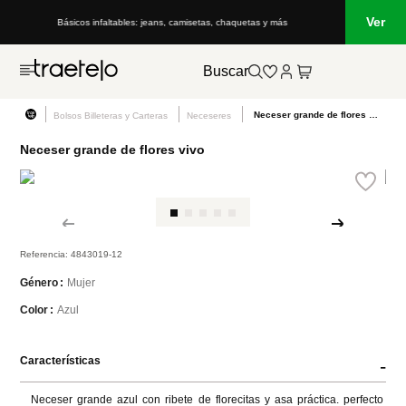
Ver
más
Lo que está de moda en Venezuela: marcas, estilo y tendencias
Buscar
Neceser grande de flores vivo
Bolsos Billeteras y Carteras
Neceseres
Neceser grande de flores vivo
Referencia
:
4843019-12
Mujer
Género
Azul
Color
Características
-
Neceser grande azul con ribete de florecitas y asa práctica. perfecto 