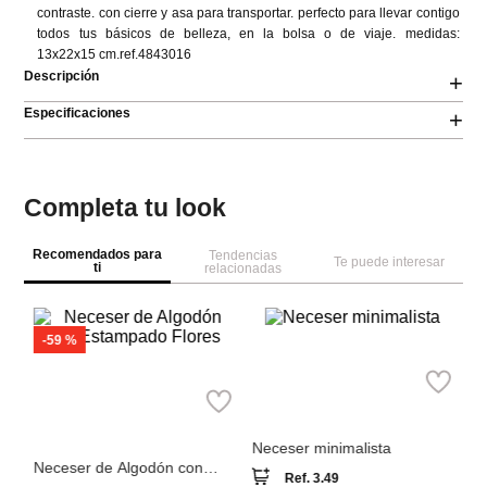
contraste. con cierre y asa para transportar. perfecto para llevar contigo 
todos tus básicos de belleza, en la bolsa o de viaje. medidas: 
13x22x15 cm.ref.4843016
Descripción
+
Especificaciones
+
Completa tu look
Recomendados para
Tendencias
Te puede interesar
ti
relacionadas
M
Ne
he