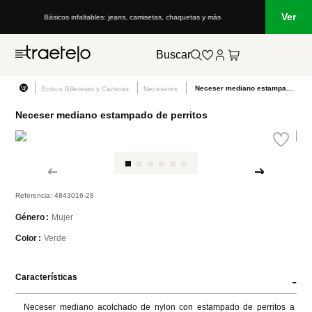
Ver
Básicos infaltables: jeans, camisetas, chaquetas y más
Lo que e
Buscar
Neceser mediano estampado de perritos
Bolsos Billeteras y Carteras
Neceseres
Neceser mediano estampado de perritos
Referencia
:
4843016-28
Mujer
Género
Verde
Color
Características
-
Neceser mediano acolchado de nylon con estampado de perritos a 