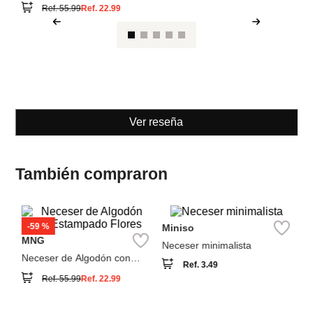
MNG
Miniso
Neceser de Algodón con
Neceser minimalista
Estampado Flores
Ref.
3.49
Ref.
55.99
Ref.
22.99
Ver reseña
También compraron
M
Ne