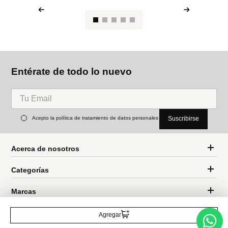
he
MNG
Miniso
Neceser de Algodón con
Neceser minimalista
Estampado Flores
Ref.
3.49
Ref.
55.99
Ref.
22.99
Entérate de todo lo nuevo
Acepto la política de tratamiento de datos personales
Suscribirse
Agregar