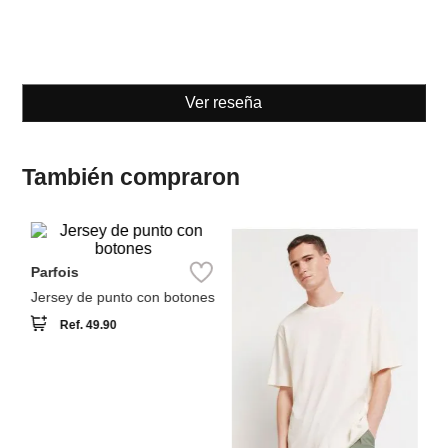
Ver reseña
También compraron
Sp
Parfois
Ca
Tr
Jersey de punto con botones
Ref.
49.90
Springfield