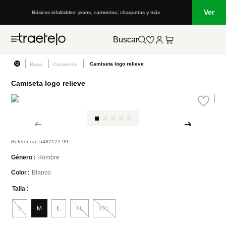
Ver
Básicos infaltables: jeans, camisetas, chaquetas y más
Buscar
Camiseta logo relieve
Ropa
Camisetas
Camiseta logo relieve
Referencia
:
5482122-99
Hombre
Género
Blanco
Color
Talla
S
M
L
XL
XXL