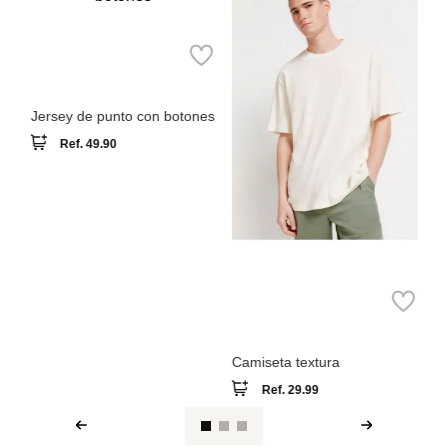
Sp
Parfois
Ca
Tr
Jersey de punto con botones
Ref.
49.90
Springfield
Camiseta textura
Ref.
29.99