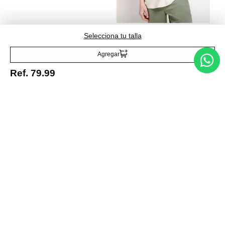
Camiseta textura
Ref.
29.99
Selecciona tu talla
Agregar
Ref.
79.99
Entérate de todo lo nuevo
Acepto la política de tratamiento de datos personales
Suscribirse
Acerca de nosotros
Categorías
Marcas