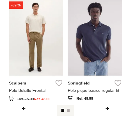
-
39 %
Sp
t
Po
Scalpers
Springfield
Polo Bolsillo Frontal
Polo piqué básico regular fit
Ref.
49.99
Ref.
75.99
Ref.
46.00