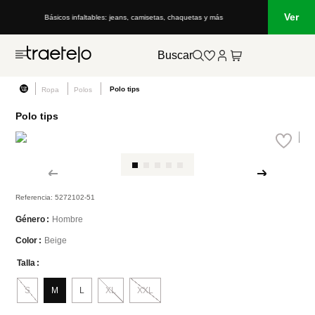
Ver
Básicos infaltables: jeans, camisetas, chaquetas y más
Buscar
Polo tips
Ropa
Polos
Polo tips
Referencia
:
5272102-51
Hombre
Género
Beige
Color
Talla
S
M
L
XL
XXL