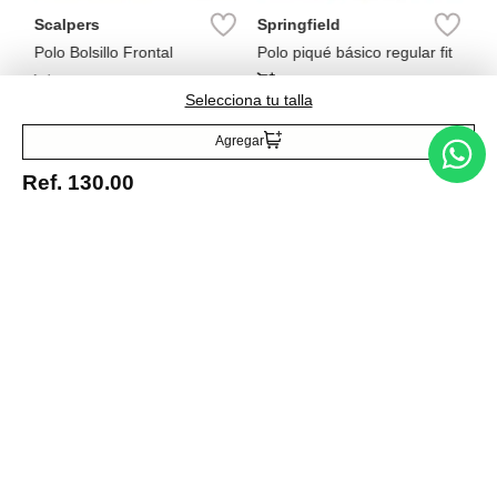
Scalpers
Springfield
Polo Bolsillo Frontal
Polo piqué básico regular fit
Ref.
49.99
Ref.
75.99
Ref.
46.00
Selecciona tu talla
Agregar
Ref.
130.00
Entérate de todo lo nuevo
Acepto la política de tratamiento de datos personales
Suscribirse
Acerca de nosotros
Categorías