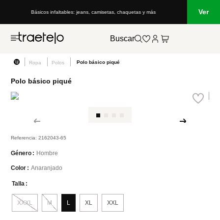
Ver
Básicos infaltables: jeans, camisetas, chaquetas y más
Buscar
Polo básico piqué
Ropa
Polos
Polo básico piqué
Referencia
:
2162043-65
Hombre
Género
Anaranjado
Color
Talla
XXXL
M
L
XL
XXL