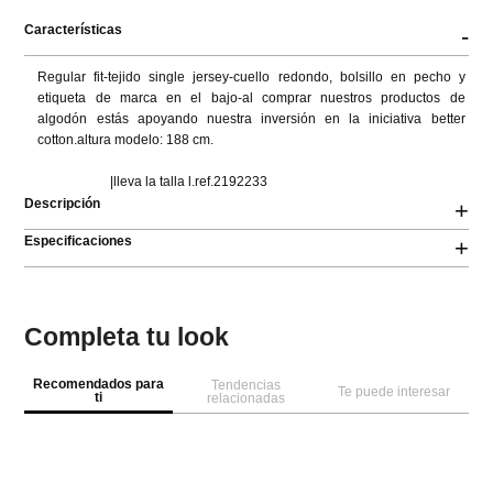
Características
-
Regular fit-tejido single jersey-cuello redondo, bolsillo en pecho y 
etiqueta de marca en el bajo-al comprar nuestros productos de 
algodón estás apoyando nuestra inversión en la iniciativa better 
cotton.altura modelo: 188 cm.

                      |lleva la talla l.ref.2192233
Descripción
+
Especificaciones
+
Completa tu look
Recomendados para
Tendencias
Te puede interesar
ti
relacionadas