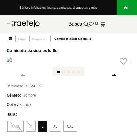
Ver
Básicos infaltables: jeans, camisetas, chaquetas y más
Buscar
Camiseta básica bolsillo
Ropa
Camisetas
Camiseta básica bolsillo
Referencia
:
2192233-99
Hombre
Género
Blanco
Color
Talla
XXXL
M
L
XL
XXL