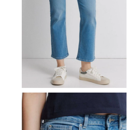
8
.
mng
9
.
bolso
10
.
bimba lola