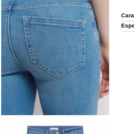
Cara
Espe