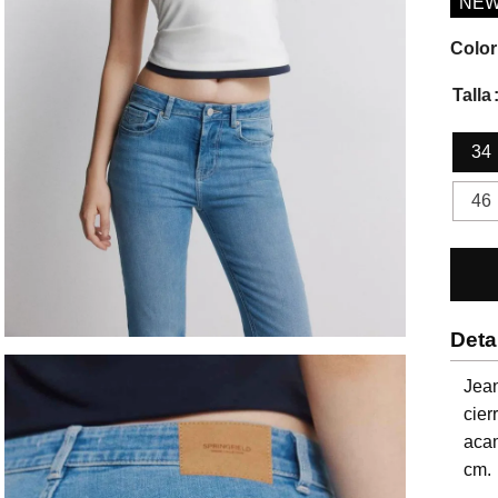
NE
Color
Talla
34
46
Deta
Jean
cier
acam
cm.
