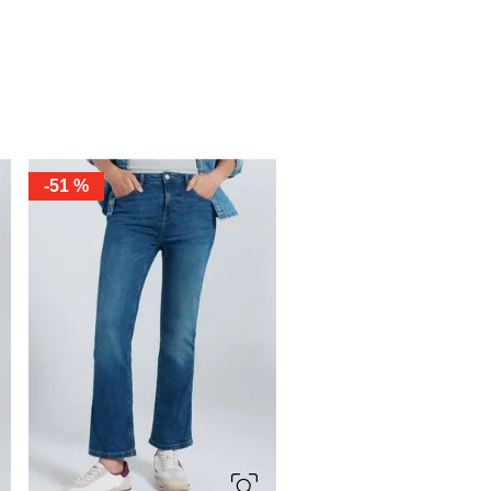
-
51 %
34
36
38
40