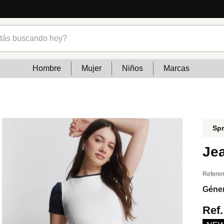
cias
s buscando hoy?
Hombre
Mujer
Niños
Marcas
Spr
Je
Referen
Géne
Ref