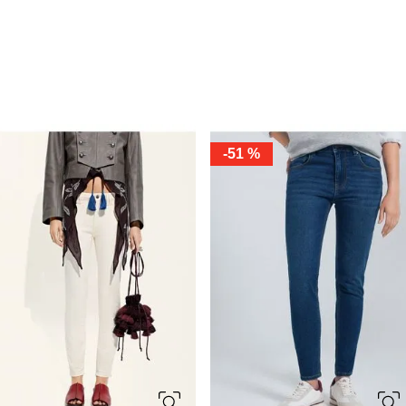
-
51 %
34
36
38
40