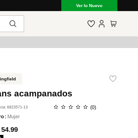
Ver lo Nuevo
ingfield
ans acampanados
☆
☆
☆
☆
☆
(
0
)
cia
:
6823571-13
ro
Mujer
.
54.99