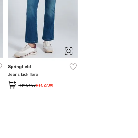
34
36
38
40
42
44
46
Springfield
Jeans kick flare
Ref.
54.99
Ref.
27.00