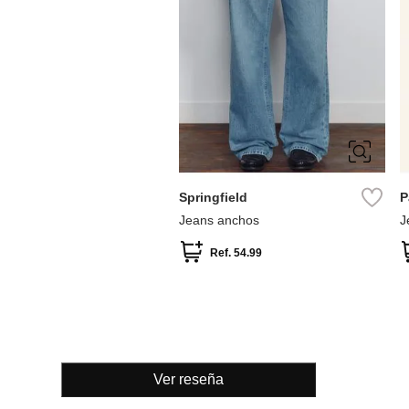
34
36
38
40
42
44
46
Springfield
P
Jeans anchos
J
c
Ref.
54.99
Ver reseña