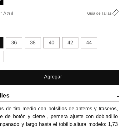
W
Azul
Guía de Tallas
36
38
40
42
44
Agregar
lles
-
s de tiro medio con bolsillos delanteros y traseros, 
re de botón y cierre , pernera ajuste con dobladillo 
panado y largo hasta el tobillo.altura modelo: 1,73 