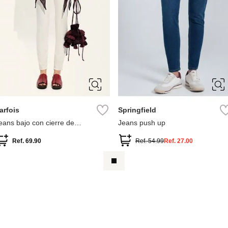
34
36
38
40
34
36
38
40
44
46
arfois
Springfield
eans bajo con cierre de
Jeans push up
remallera
Ref.
69.90
Ref.
54.99
Ref.
27.00