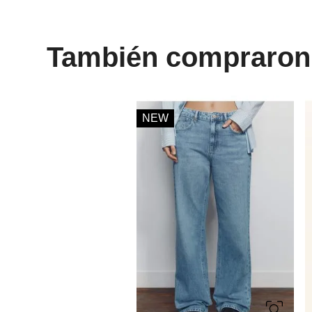
También compraron
NEW
34
36
38
40