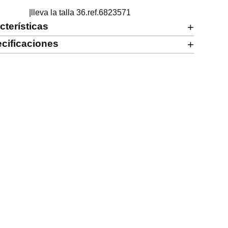
                      |lleva la talla 36.ref.6823571
cterísticas
+
cificaciones
+