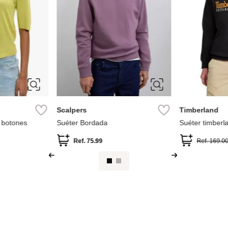
XL
M-L
Parfois
a
Jersey de punto con botones
Ref.
49.90