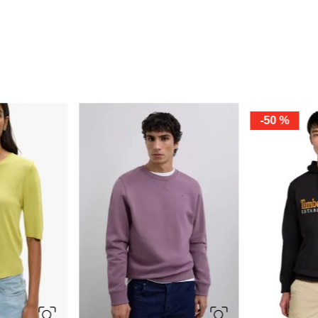
XS
S
XL
XXL
Scalpers
Suéter Bordad
Ref.
75.99
XL