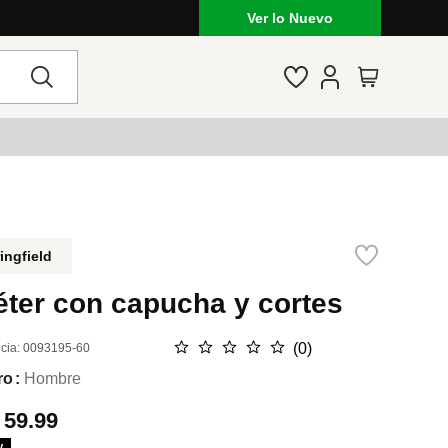
Ver lo Nuevo
ingfield
éter con capucha y cortes
☆
☆
☆
☆
☆
(
0
)
cia
:
0093195-60
ro
Hombre
.
59.99