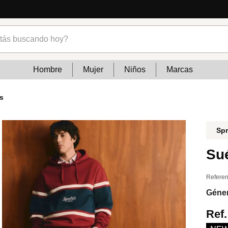
cias
s buscando hoy?
Hombre
Mujer
Niños
Marcas
s
Spr
Su
Referen
Géne
Ref