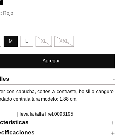
W
Rojo
M
L
XL
XXL
Agregar
lles
-
er con capucha, cortes a contraste, bolsillo canguro 
rdado centralaltura modelo: 1,88 cm.

                      |lleva la talla l.ref.0093195
cterísticas
+
cificaciones
+