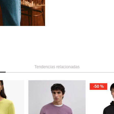
Tendencias relacionadas
XS
S
XL
XXL
Scalpers
Suéter Bordad
Ref.
75.99