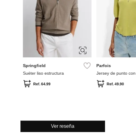
S
M
L
XXL
Springfield
 Corta
Suéter liso estructur
Ref.
64.99
Ver reseña