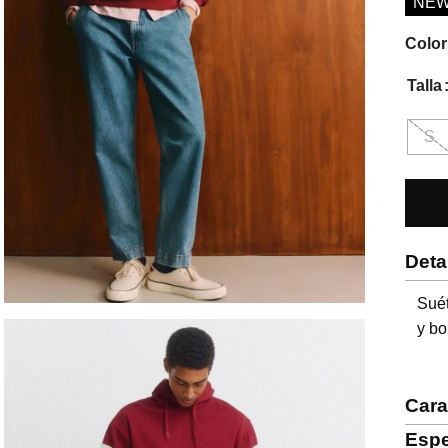
NE
Color
Talla
S
Deta
Suét
y bo
Cara
Espe