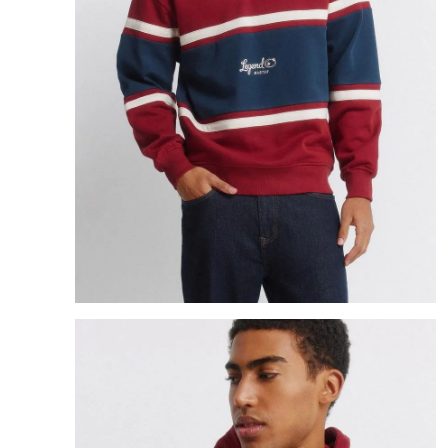
8
.
mng
9
.
bolso
10
.
bimba lola