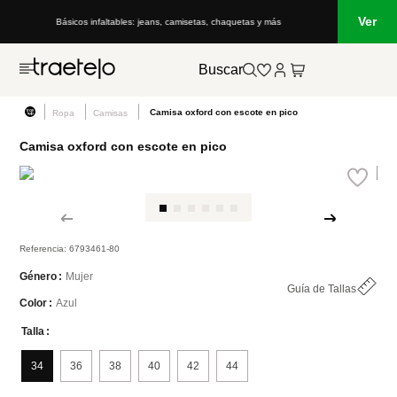
Ver
Básicos infaltables: jeans, camisetas, chaquetas y más
Buscar
Camisa oxford con escote en pico
Ropa
Camisas
Camisa oxford con escote en pico
Referencia
:
6793461-80
Mujer
Género
Guía de Tallas
Azul
Color
Talla
34
36
38
40
42
44