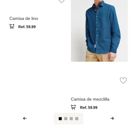
Ref.
59.99
Springfield
Camisa de mezclilla
Ref.
59.99
Ver reseña