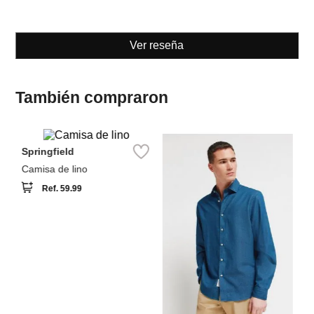
También compraron
Springfield
Sp
Camisa de lino
Ca
Ref.
59.99
Springfield
Camisa de mezclilla