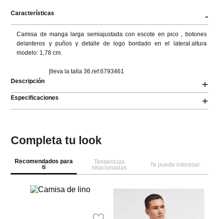
Características
-
Camisa de manga larga semiajustada con escote en pico , botones 
delanteros y puños y detalle de logo bordado en el lateral.altura 
modelo: 1,78 cm.

                      |lleva la talla 36.ref.6793461
Descripción
+
Especificaciones
+
Completa tu look
Recomendados para
Tendencias
Te puede interesar
ti
relacionadas
Springfield
Sp
Camisa de lino
Ca