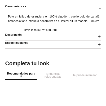
Características
-
Polo en tejido de estructura en 100% algodón . cuello polo de canalé. 
botones a tono. etiqueta decorativa en el lateral.altura modelo: 1,86 cm.

                      |lleva la talla l.ref.4583281
Descripción
+
Especificaciones
+
Completa tu look
Recomendados para
Tendencias
Te puede interesar
ti
relacionadas