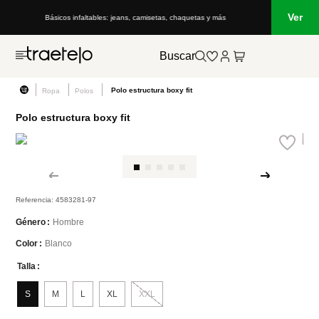
Ver
Básicos infaltables: jeans, camisetas, chaquetas y más
Buscar
Polo estructura boxy fit
Ropa
Polos
Polo estructura boxy fit
Referencia
:
4583281-97
Hombre
Género
Blanco
Color
Talla
S
M
L
XL
XXL