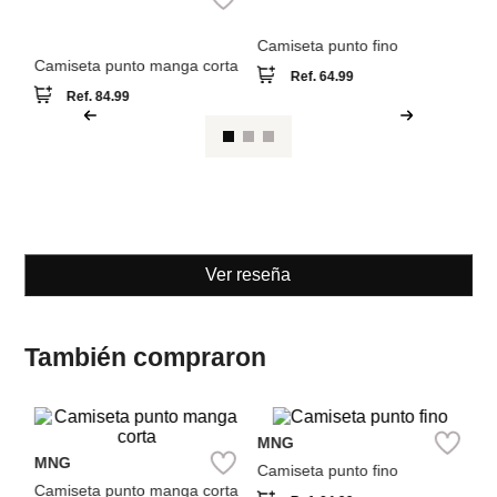
Camiseta punto fino
Ca
Camiseta punto manga corta
Ref.
64.99
Ref.
84.99
Ver reseña
También compraron
MNG
Sp
MNG
Camiseta punto fino
Ca
Camiseta punto manga corta