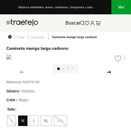
Ver
Básicos infaltables: jeans, camisetas, chaquetas y más
Buscar
Camiseta manga larga carbono
Ropa
Camisetas
Camiseta manga larga carbono
Referencia
:
0223727-96
Hombre
Género
Negro
Color
Talla
S
M
L
XL
XXL