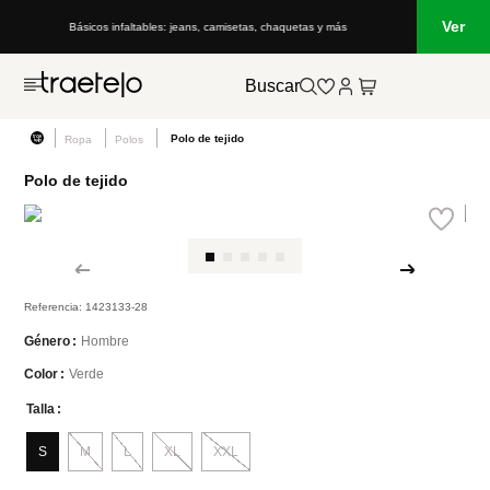
Ver
Básicos infaltables: jeans, camisetas, chaquetas y más
Buscar
Polo de tejido
Ropa
Polos
Polo de tejido
Referencia
:
1423133-28
Hombre
Género
Verde
Color
Talla
S
M
L
XL
XXL