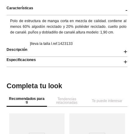
Características
-
Polo de estructura de manga corta en mezcla de calidad. contiene al 
menos 60% algodón reciclado y 20% poliéster reciclado. cuello polo 
de canalé. puños y dobladillo de canalé.altura modelo: 1,90 cm.

                      |lleva la talla l.ref.1423133
Descripción
+
Especificaciones
+
Completa tu look
Recomendados para
Tendencias
Te puede interesar
ti
relacionadas
Co
Po