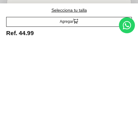
Selecciona tu talla
Acepto la política de tratamiento de datos personales
Suscribirse
Agregar
Ref.
44.99
Acerca de nosotros
Categorías
Marcas
Traetelo, el marketplace de moda en Venezuela para quienes buscan
estilo, calidad y las mejores marcas en un solo lugar.