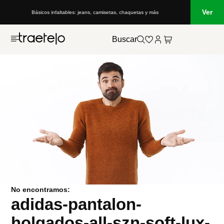
Ver
Básicos infaltables: jeans, camisetas, chaquetas y más
Buscar
No encontramos:
adidas-pantalon-
holgados-all-szn-soft-lux-