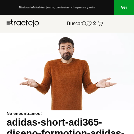
Ver
Básicos infaltables: jeans, camisetas, chaquetas y más
Buscar
No encontramos:
adidas-short-adi365-
diseno-formotion-adidas-