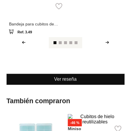
Bandeja para cubitos de
hielo
Ref.
3.49
Ver reseña
También compraron
-
46 %
M
Miniso
Se
Cubitos de hielo reutilizables
Ref.
5.49
Ref.
2.99