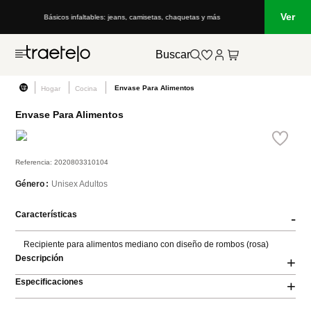
Ver
Básicos infaltables: jeans, camisetas, chaquetas y más
Buscar
Envase Para Alimentos
Hogar
Cocina
Envase Para Alimentos
Referencia
:
2020803310104
Unisex Adultos
Género
Características
-
Recipiente para alimentos mediano con diseño de rombos (rosa)
Descripción
+
Especificaciones
+