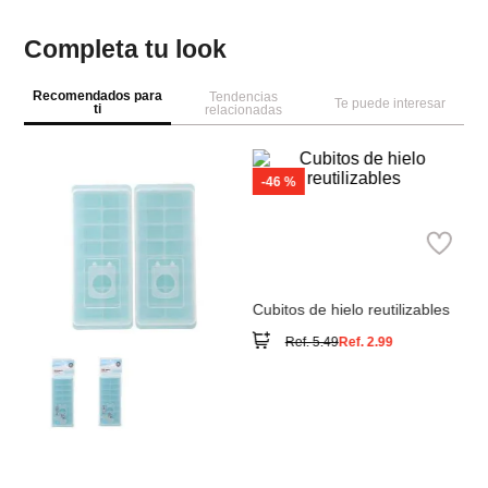
Completa tu look
Recomendados para
Tendencias
Te puede interesar
ti
relacionadas
-
46 %
M
Miniso
Se
Cubitos de hielo reutilizables
Ref.
5.49
Ref.
2.99
Miniso