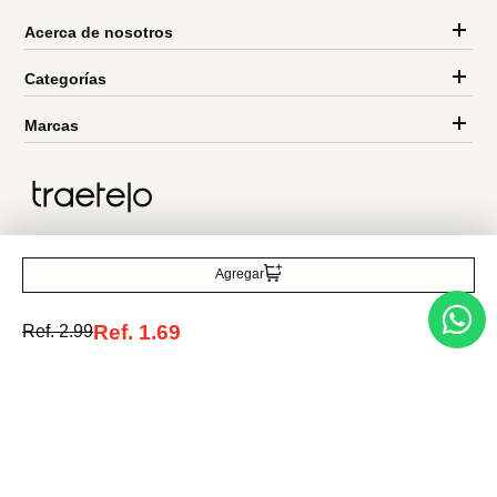
Miniso
Miniso
platos coloridos 6 piezas
escurridor de doble capa
Ref.
3.49
Ref.
1.99
Agregar
Ref.
1.69
Ref.
2.99
Entérate de todo lo nuevo