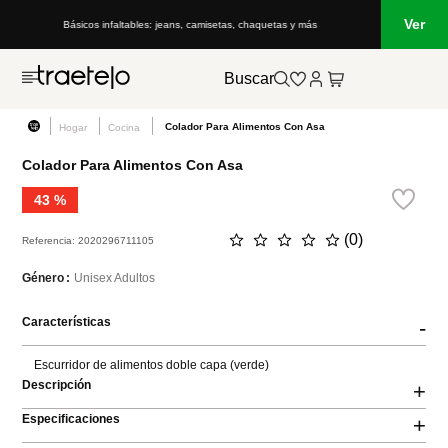
Ver
Básicos infaltables: jeans, camisetas, chaquetas y más
Buscar
Colador Para Alimentos Con Asa
Hogar
Cocina
Colador Para Alimentos Con Asa
43 %
☆
☆
☆
☆
☆
(
0
)
Referencia
:
2020296711105
Unisex Adultos
Género
Características
-
Escurridor de alimentos doble capa (verde)
Descripción
+
Especificaciones
+