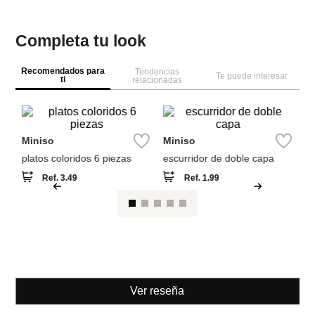
Completa tu look
Recomendados para
Tendencias
Te puede interesar
ti
relacionadas
M
En
Al
C
Pi
Miniso
Miniso
platos coloridos 6 piezas
escurridor de doble capa
Ref.
3.49
Ref.
1.99