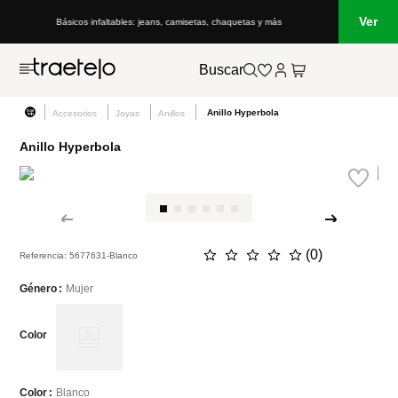
Ver
Básicos infaltables: jeans, camisetas, chaquetas y más
Buscar
Anillo Hyperbola
Accesorios
Joyas
Anillos
Anillo Hyperbola
☆
☆
☆
☆
☆
(
0
)
Referencia
:
5677631-Blanco
Mujer
Género
Color
Blanco
Color