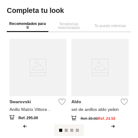
Completa tu look
Recomendados para
Tendencias
Te puede interesar
ti
relacionadas
Pa
An
Swarovski
Aldo
Anillo Matrix Vittore
set de anillos aldo yeikin
Swarovski Blanco
Ref.
295.00
Ref.
35.00
Ref.
24.50