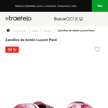
Ver
Básicos infaltables: jeans, camisetas, chaquetas y más
Buscar
Zarcillos de botón Lucent Pavé
Accesorios
Joyas
Zarcillos
Zarcillos de botón Lucent Pavé
50 %