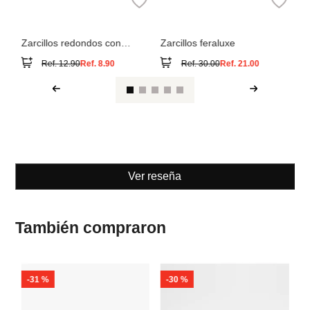
esferas
Ref.
12.90
Ref.
8.90
Ref.
30.00
Ref.
21.00
Ver reseña
También compraron
-
31 %
-
30 %
Pa
Ar