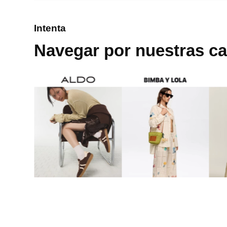
8
.
mng
Intenta
9
.
bolso
Navegar por nuestras ca
10
.
bimba lola