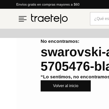
Envíos gratis en compras mayores a $60
¿Qué está
No encontramos:
Términos más buscados
swarovski-a
1
.
timberland
5705476-bl
2
.
parfois
3
.
carteras
“Lo sentimos, no encontramos
4
.
aldo
Volver al inicio
5
.
carteras parfois
6
.
springfield
7
.
cartera