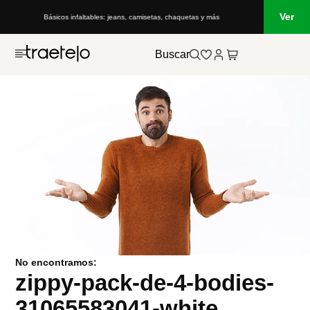
Ver
Básicos infaltables: jeans, camisetas, chaquetas y más
Buscar
No encontramos:
zippy-pack-de-4-bodies-
31065583041-white