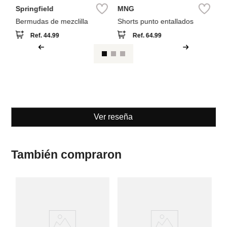
Springfield
MNG
Bermudas de mezclilla
Shorts punto entallados
Ref.
44.99
Ref.
64.99
Ver reseña
También compraron
Sp
Sh
a