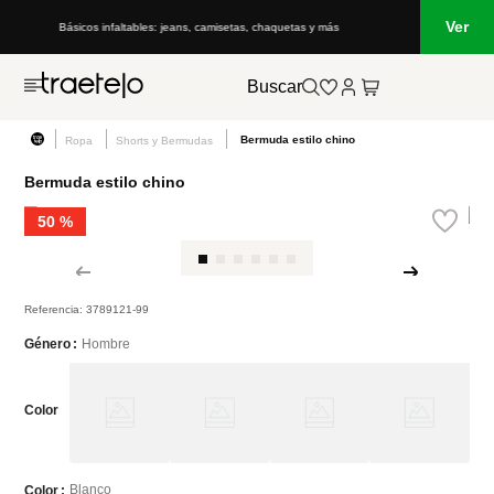
Ver
Lo que está de moda en Venezuela: marcas, estilo y tendencias
Buscar
Bermuda estilo chino
Ropa
Shorts y Bermudas
Bermuda estilo chino
50 %
Referencia
:
3789121-99
Hombre
Género
Color
Blanco
Color