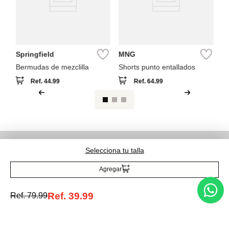
Springfield
MNG
Bermudas de mezclilla
Shorts punto entallados
Ref.
44.99
Ref.
64.99
Entérate de todo lo nuevo
Selecciona tu talla
Agregar
Ref.
39.99
Ref.
79.99
Acepto la política de tratamiento de datos personales
Suscribirse