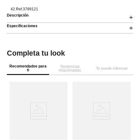
42.Ref.3789121
Descripción
+
Especificaciones
+
Completa tu look
Recomendados para
Tendencias
Te puede interesar
ti
relacionadas
Sp
Sh
a