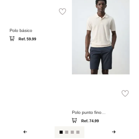
t
Polo básico
Po
Ref.
59.99
Polo punto fino
microestructura
Ref.
74.99