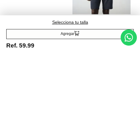
MNG
Selecciona tu talla
Polo punto fino
Agregar
microestructura
Ref.
74.99
Ref.
59.99
Entérate de todo lo nuevo
Acepto la política de tratamiento de datos personales
Suscribirse
Acerca de nosotros