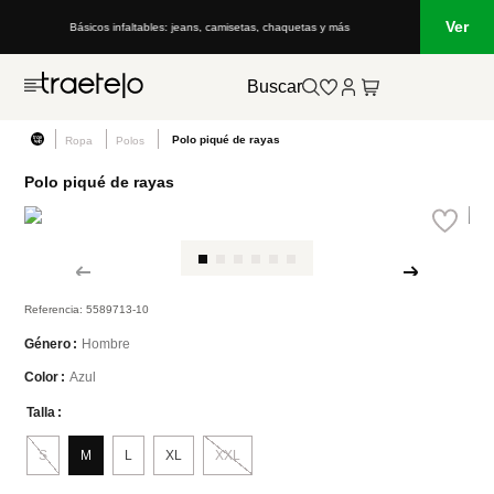
Ver
Básicos infaltables: jeans, camisetas, chaquetas y más
Buscar
Polo piqué de rayas
Ropa
Polos
Polo piqué de rayas
Referencia
:
5589713-10
Hombre
Género
Azul
Color
Talla
S
M
L
XL
XXL