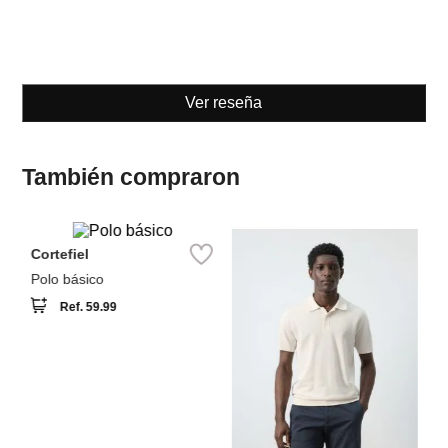
Ver reseña
También compraron
Cortefiel
S
t
Polo básico
Po
Ref.
59.99