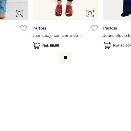
40
34
36
38
40
34
36
Parfois
Parfois
Jeans bajo con cierre de
Jeans efecto t
cremallera
Ref.
69.90
Ref.
79.90