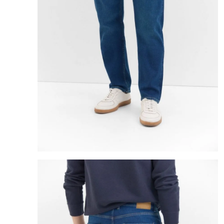
8
.
cartera
9
.
bolso
10
.
miniso