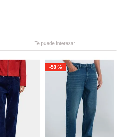
Te puede interesar
-
50 %