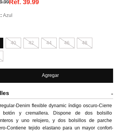
Ref.
39.99
9.99
Azul
40
42
44
46
48
Agregar
lles
-
 regular-Denim flexible dynamic índigo oscuro-Cierre 
 botón y cremallera. Dispone de dos bolsillo 
anteros y uno relojero, y dos bolsillos de parche 
ero-Contiene tejido elastano para un mayor confort-