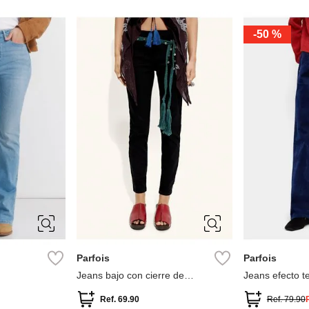
-
50 %
40
34
36
38
40
34
36
Parfois
Parfois
Jeans bajo con cierre de
Jeans efecto t
cremallera
Ref.
69.90
Ref.
79.90