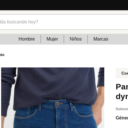
s buscando hoy?
Hombre
Mujer
Niños
Marcas
mic
Cor
Pan
dy
Referen
Géne