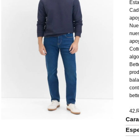
Est
Cad
apoy
Nue
nues
apoy
Cott
alg
Bet
pro
bal
co
bett
42.
Cara
Espe