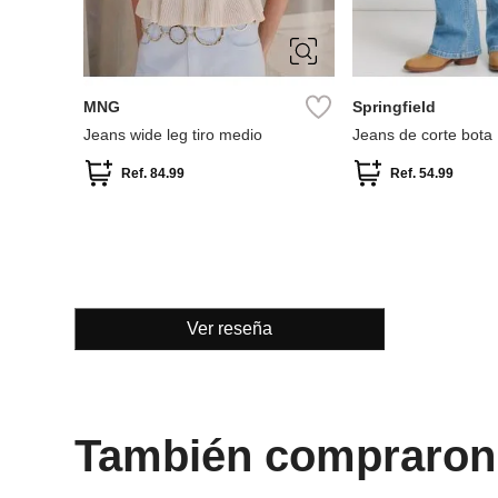
32
34
36
38
34
36
38
40
42
42
44
46
MNG
Springfield
Jeans wide leg tiro medio
Jeans de corte bota
Ref.
84.99
Ref.
54.99
Ver reseña
También compraron