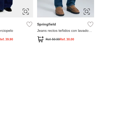
30
31
32
33
38
34
36
38
Springfield
erciopelo
Jeans rectos teñidos con lavado
oscuro
Ref.
39.90
Ref.
59.99
Ref.
30.00