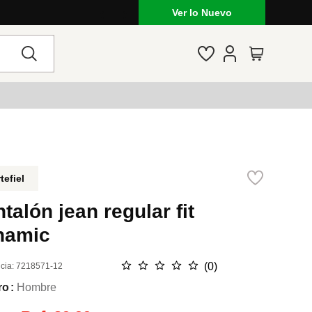
Lo que está de moda en Venezuela: marcas,
Ver lo Nuevo
tefiel
talón jean regular fit
namic
☆
☆
☆
☆
☆
(
0
)
cia
:
7218571-12
ro
Hombre