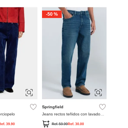
-
50 %
30
31
32
33
38
34
36
38
Springfield
erciopelo
Jeans rectos teñidos con lavado
oscuro
Ref.
39.90
Ref.
59.99
Ref.
30.00