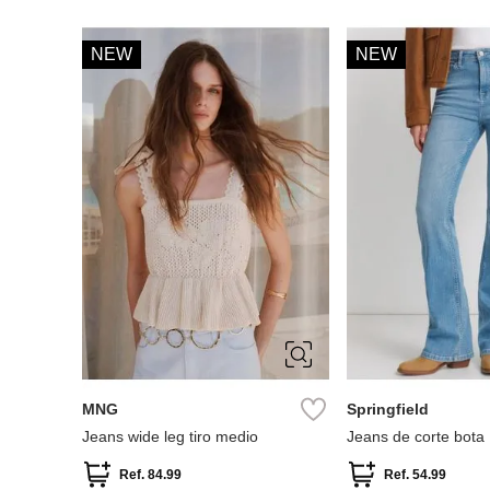
NEW
NEW
32
34
36
38
34
36
38
40
42
42
44
46
MNG
Springfield
Jeans wide leg tiro medio
Jeans de corte bota
Ref.
84.99
Ref.
54.99