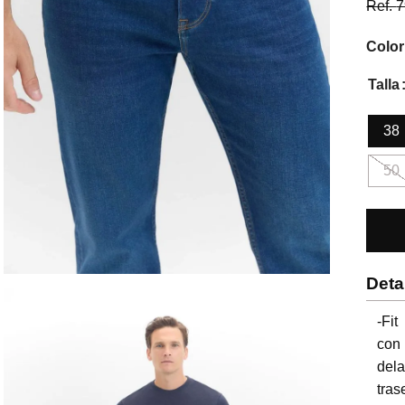
Ref.
7
Color
Talla
38
50
Deta
-Fit
con
del
tras