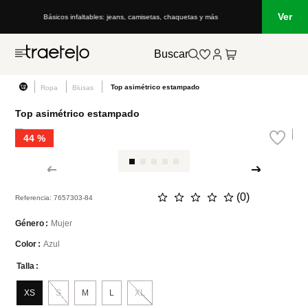
Ver
Básicos infaltables: jeans, camisetas, chaquetas y más
Buscar
Top asimétrico estampado
Ropa
Blusas
Top asimétrico estampado
44 %
☆
☆
☆
☆
☆
(
0
)
Referencia
:
7657303-84
Mujer
Género
Azul
Color
Talla
XS
S
M
L
XL