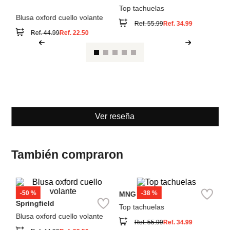
Ver reseña
También compraron
-
50 %
-
38 %
MNG
M
Springfield
Top tachuelas
Bl
Blusa oxford cuello volante
Ref.
55.99
Ref.
34.99
Ref.
44.99
Ref.
22.50