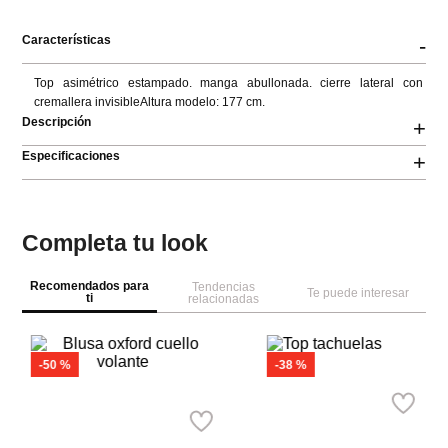
Características
-
Top asimétrico estampado. manga abullonada. cierre lateral con 
cremallera invisibleAltura modelo: 177 cm.
Descripción
+
Especificaciones
+
Completa tu look
Recomendados para
Tendencias
Te puede interesar
ti
relacionadas
-
50 %
-
38 %
MNG
M
Springfield
Top tachuelas
Bl
Blusa oxford cuello volante
Ref.
55.99
Ref.
34.99
Ref.
44.99
Ref.
22.50