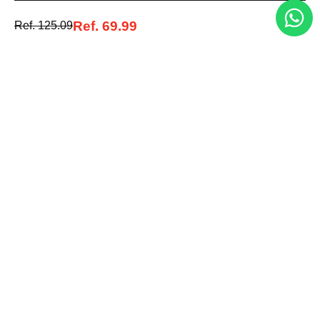
Ref.
69.99
Ref.
125.09
Medios de pago
© 2025 FUTURA ONLINE 24, C.A Todos los derechos reservados.
Tienda Virtual desarrollada por
Tecnología