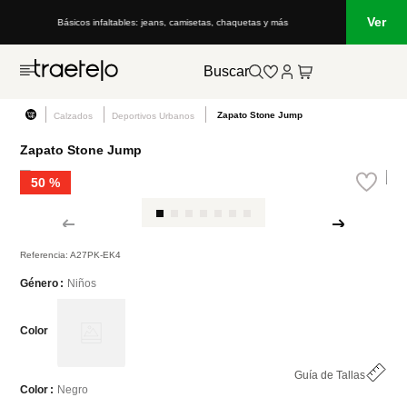
Ver
Básicos infaltables: jeans, camisetas, chaquetas y más
Buscar
Zapato Stone Jump
Calzados
Deportivos Urbanos
Zapato Stone Jump
50 %
Referencia
:
A27PK-EK4
Niños
Género
Color
Guía de Tallas
Negro
Color