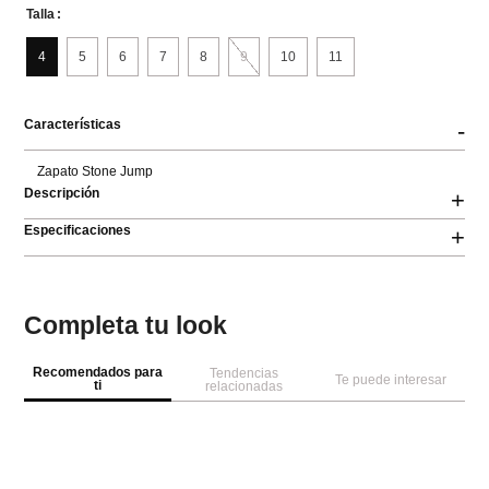
Talla
4
5
6
7
8
9
10
11
Características
-
Zapato Stone Jump
Descripción
+
Especificaciones
+
Completa tu look
Recomendados para
Tendencias
Te puede interesar
ti
relacionadas