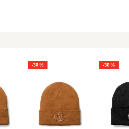
-
30 %
-
30 %