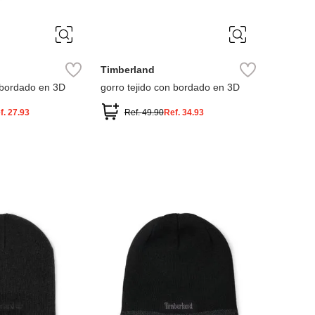
ÚNICA
Timberland
n bordado en 3D
gorro tejido con bordado en 3D
f.
27.93
Ref.
49.90
Ref.
34.93