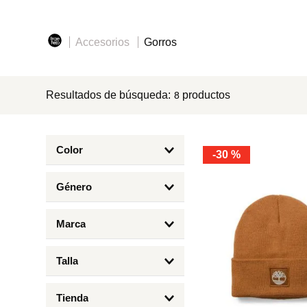
8
.
mng
9
.
bolso
Accesorios
Gorros
10
.
bimba lola
Resultados de búsqueda:
productos
8
Color
-
30 %
Arena
Género
Hombre
Marca
Timberland
Talla
ÚNICA
Tienda