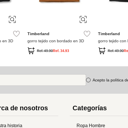
ÚNICA
ÚNICA
Timberland
Timberland
o en 3D
gorro tejido con bordado en 3D
gorro tejido co
Ref.
49.90
Ref.
34.93
Ref.
49.90
Re
Acepto la política 
ca de nosotros
Categorías
tra historia
Ropa Hombre