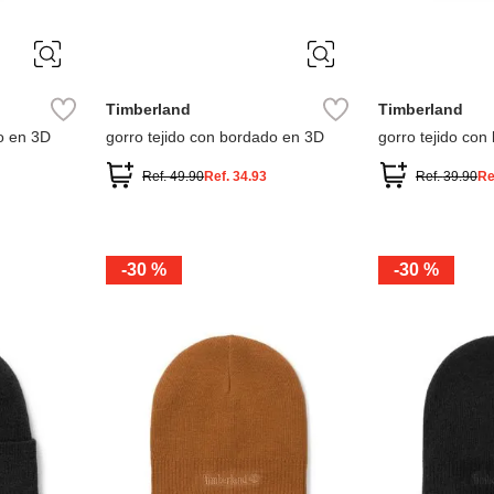
ÚNICA
ÚNICA
Timberland
Timberland
o en 3D
gorro tejido con bordado en 3D
gorro tejido co
Ref.
49.90
Ref.
34.93
Ref.
39.90
Re
-
30 %
-
30 %