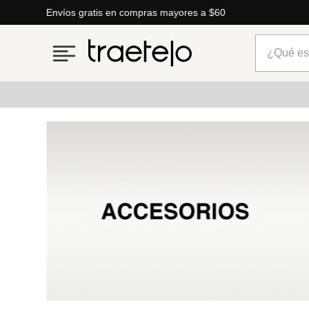
Lo que está de moda en Venezuela: marcas, estilo y tenden
¿Qué está
Términos más buscados
1
.
timberland
2
.
parfois
3
.
carteras
4
.
aldo
5
.
carteras parfois
6
.
springfield
7
.
cartera