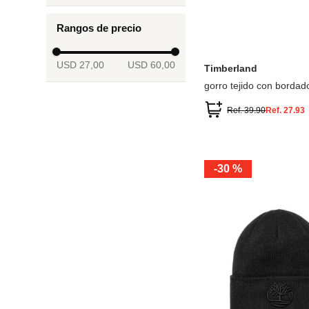
Timberland
Rangos de precio
ÚNICA
USD 27,00
USD 60,00
Timberland
gorro tejido con bordad
Ref.
39.90
Ref.
27.93
-
30 %